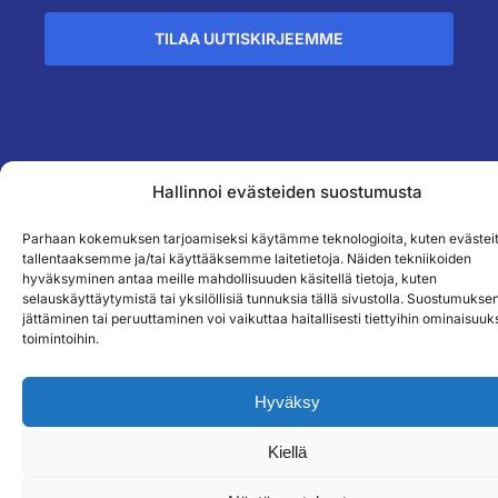
TILAA UUTISKIRJEEMME
``
Hallinnoi evästeiden suostumusta
Parhaan kokemuksen tarjoamiseksi käytämme teknologioita, kuten evästeit
tallentaaksemme ja/tai käyttääksemme laitetietoja. Näiden tekniikoiden
hyväksyminen antaa meille mahdollisuuden käsitellä tietoja, kuten
selauskäyttäytymistä tai yksilöllisiä tunnuksia tällä sivustolla. Suostumukse
jättäminen tai peruuttaminen voi vaikuttaa haitallisesti tiettyihin ominaisuuks
toimintoihin.
Hyväksy
Kiellä