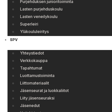
Purjehduksen junioritoiminta
Lasten purjehduskoulu
Lasten veneilykoulu
Superleiri
Yläkoululeiritys
SPV
Yhteystiedot
Verkkokauppa
Tapahtumat
Luottamustoiminta
Liittomateriaalit
Jäsenseurat ja luokkaliitot
Liity jäsenseuraksi
Jäsenedut