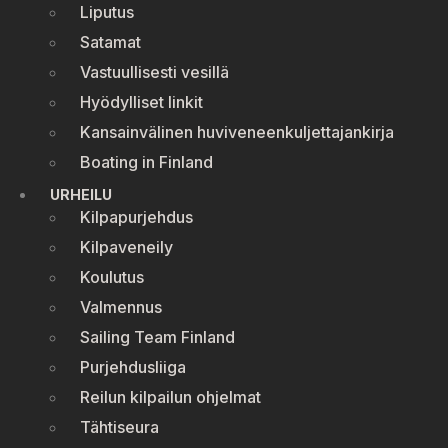
Liputus
Satamat
Vastuullisesti vesillä
Hyödylliset linkit
Kansainvälinen huviveneenkuljettajankirja
Boating in Finland
URHEILU
Kilpapurjehdus
Kilpaveneily
Koulutus
Valmennus
Sailing Team Finland
Purjehdusliiga
Reilun kilpailun ohjelmat
Tähtiseura