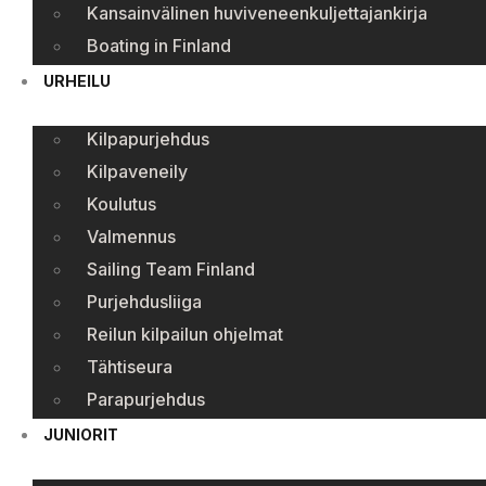
Kansainvälinen huviveneenkuljettajankirja
Boating in Finland
URHEILU
Kilpapurjehdus
Kilpaveneily
Koulutus
Valmennus
Sailing Team Finland
Purjehdusliiga
Reilun kilpailun ohjelmat
Tähtiseura
Parapurjehdus
JUNIORIT