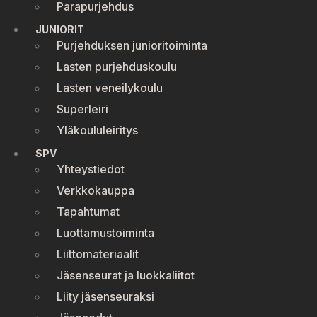
Parapurjehdus
JUNIORIT
Purjehduksen junioritoiminta
Lasten purjehduskoulu
Lasten veneilykoulu
Superleiri
Yläkoululeiritys
SPV
Yhteystiedot
Verkkokauppa
Tapahtumat
Luottamustoiminta
Liittomateriaalit
Jäsenseurat ja luokkaliitot
Liity jäsenseuraksi