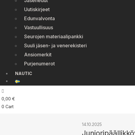
Jäsenedut
Uutiskirjeet
Edunvalvonta
Vastuullisuus
Seurojen materiaalipankki
Suuli jäsen- ja venerekisteri
Ansiomerkit
Purjenumerot
NAUTIC
0,00
€
0
Cart
14.10.2025
Junioripäällik