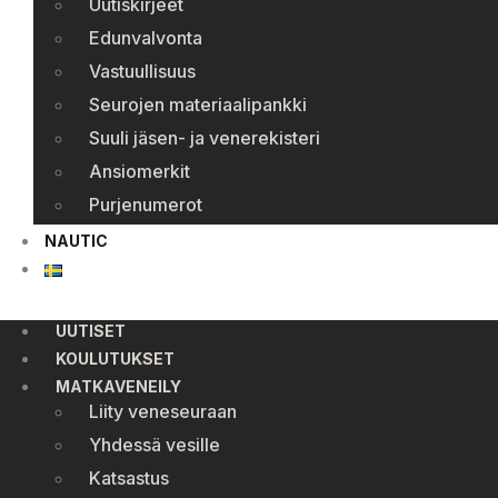
Uutiskirjeet
Edunvalvonta
Vastuullisuus
Seurojen materiaalipankki
Suuli jäsen- ja venerekisteri
Ansiomerkit
Purjenumerot
NAUTIC
UUTISET
KOULUTUKSET
MATKAVENEILY
Liity veneseuraan
Yhdessä vesille
Katsastus