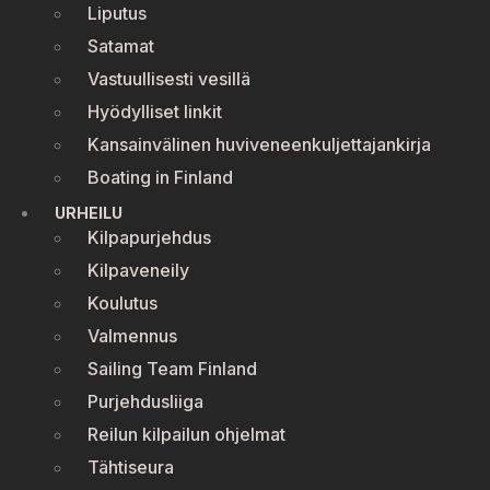
Liputus
Satamat
Vastuullisesti vesillä
Hyödylliset linkit
Kansainvälinen huviveneenkuljettajankirja
Boating in Finland
URHEILU
Kilpapurjehdus
Kilpaveneily
Koulutus
Valmennus
Sailing Team Finland
Purjehdusliiga
Reilun kilpailun ohjelmat
Tähtiseura