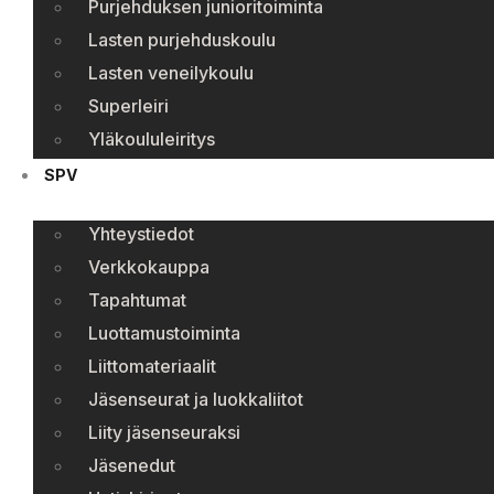
Purjehduksen junioritoiminta
Lasten purjehduskoulu
Lasten veneilykoulu
Superleiri
Yläkoululeiritys
SPV
Yhteystiedot
Verkkokauppa
Tapahtumat
Luottamustoiminta
Liittomateriaalit
Jäsenseurat ja luokkaliitot
Liity jäsenseuraksi
Jäsenedut