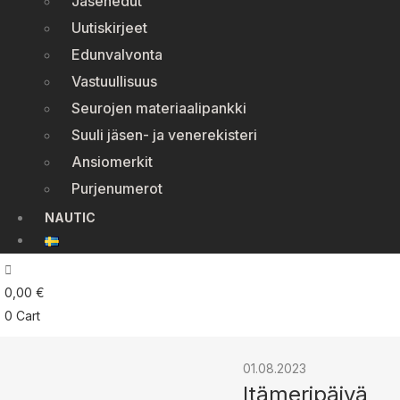
Jäsenedut
Uutiskirjeet
Edunvalvonta
Vastuullisuus
Seurojen materiaalipankki
Suuli jäsen- ja venerekisteri
Ansiomerkit
Purjenumerot
NAUTIC
0,00
€
0
Cart
01.08.2023
Itämeripäivä