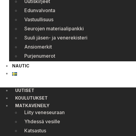
Uutiskirjeet
Edunvalvonta
Vastuullisuus
Seurojen materiaalipankki
Suuli jäsen- ja venerekisteri
Ansiomerkit
Purjenumerot
NAUTIC
UUTISET
KOULUTUKSET
MATKAVENEILY
Liity veneseuraan
Yhdessä vesille
Katsastus