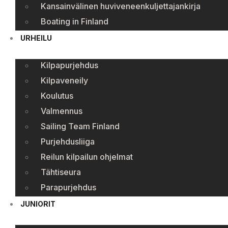
Kansainvälinen huviveneenkuljettajankirja
Boating in Finland
URHEILU
Kilpapurjehdus
Kilpaveneily
Koulutus
Valmennus
Sailing Team Finland
Purjehdusliiga
Reilun kilpailun ohjelmat
Tähtiseura
Parapurjehdus
JUNIORIT