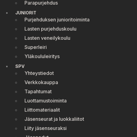
Parapurjehdus
JUNIORIT
Purjehduksen junioritoiminta
Lasten purjehduskoulu
Lasten veneilykoulu
Superleiri
Yläkoululeiritys
SPV
Yhteystiedot
Verkkokauppa
Tapahtumat
Luottamustoiminta
Liittomateriaalit
Jäsenseurat ja luokkaliitot
Liity jäsenseuraksi