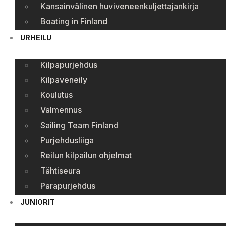
Kansainvälinen huviveneenkuljettajankirja
Boating in Finland
URHEILU
Kilpapurjehdus
Kilpaveneily
Koulutus
Valmennus
Sailing Team Finland
Purjehdusliiga
Reilun kilpailun ohjelmat
Tähtiseura
Parapurjehdus
JUNIORIT