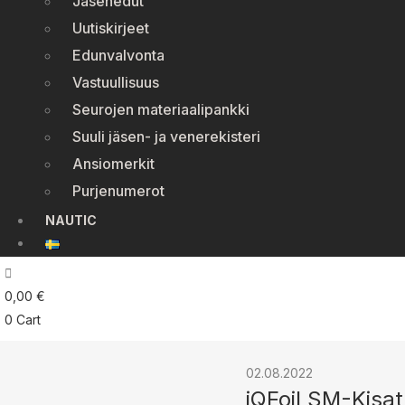
Jäsenedut
Uutiskirjeet
Edunvalvonta
Vastuullisuus
Seurojen materiaalipankki
Suuli jäsen- ja venerekisteri
Ansiomerkit
Purjenumerot
NAUTIC
0,00
€
0
Cart
02.08.2022
iQFoil SM-Kisat