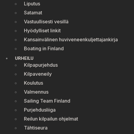
Liputus
Satamat
Vastuullisesti vesillä
Hyödylliset linkit
Kansainvälinen huviveneenkuljettajankirja
Boating in Finland
URHEILU
Kilpapurjehdus
Kilpaveneily
Koulutus
Valmennus
Sailing Team Finland
Purjehdusliiga
Reilun kilpailun ohjelmat
Tähtiseura