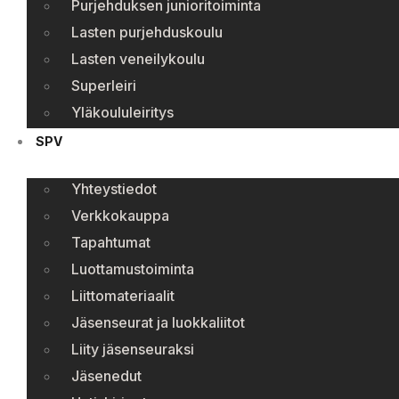
Purjehduksen junioritoiminta
Lasten purjehduskoulu
Lasten veneilykoulu
Superleiri
Yläkoululeiritys
SPV
Yhteystiedot
Verkkokauppa
Tapahtumat
Luottamustoiminta
Liittomateriaalit
Jäsenseurat ja luokkaliitot
Liity jäsenseuraksi
Jäsenedut