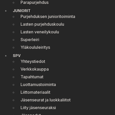
Parapurjehdus
JUNIORIT
Purjehduksen junioritoiminta
Lasten purjehduskoulu
Lasten veneilykoulu
Superleiri
Yläkoululeiritys
SPV
Yhteystiedot
Verkkokauppa
Tapahtumat
Luottamustoiminta
Liittomateriaalit
Jäsenseurat ja luokkaliitot
Liity jäsenseuraksi