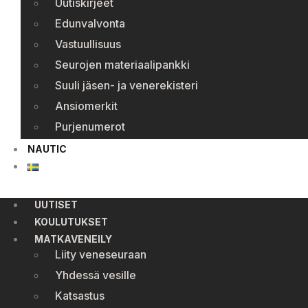
Uutiskirjeet
Edunvalvonta
Vastuullisuus
Seurojen materiaalipankki
Suuli jäsen- ja venerekisteri
Ansiomerkit
Purjenumerot
NAUTIC
UUTISET
KOULUTUKSET
MATKAVENEILY
Liity veneseuraan
Yhdessä vesille
Katsastus