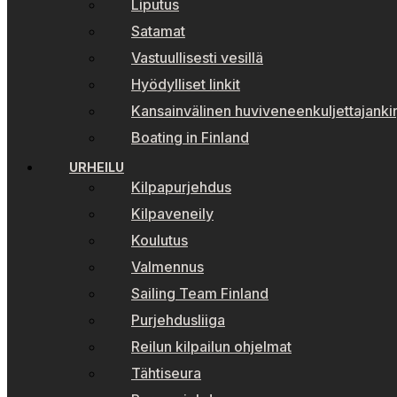
Liputus
Satamat
Vastuullisesti vesillä
Hyödylliset linkit
Kansainvälinen huviveneenkuljettajankir
Boating in Finland
URHEILU
Kilpapurjehdus
Kilpaveneily
Koulutus
Valmennus
Sailing Team Finland
Purjehdusliiga
Reilun kilpailun ohjelmat
Tähtiseura