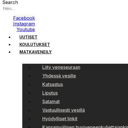
Search
Facebook
Instagram
Youtube
UUTISET
KOULUTUKSET
MATKAVENEILY
Liity veneseuraan
Yhdessä vesille
Katsastus
Liputus
Satamat
Vastuullisesti vesillä
Hyödylliset linkit
Kansainvälinen huviveneenkuljettajankir