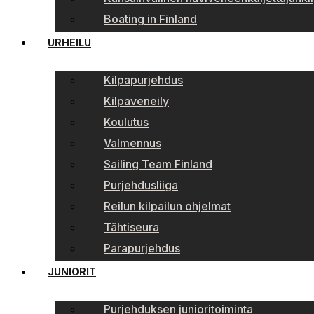
Boating in Finland
URHEILU
Kilpapurjehdus
Kilpaveneily
Koulutus
Valmennus
Sailing Team Finland
Purjehdusliiga
Reilun kilpailun ohjelmat
Tähtiseura
Parapurjehdus
JUNIORIT
Purjehduksen junioritoiminta