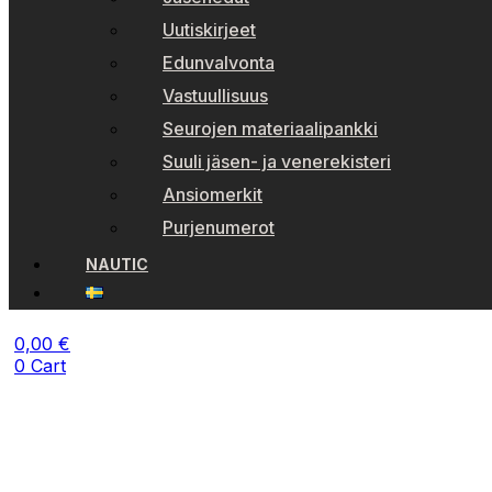
Uutiskirjeet
Edunvalvonta
Vastuullisuus
Seurojen materiaalipankki
Suuli jäsen- ja venerekisteri
Ansiomerkit
Purjenumerot
NAUTIC
0,00
€
0
Cart