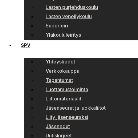
Lasten purjehduskoulu
Lasten veneilykoulu
Superleiri
Yläkoululeiritys
SPV
Yhteystiedot
Verkkokauppa
Tapahtumat
Luottamustoiminta
Liittomateriaalit
Jäsenseurat ja luokkaliitot
Liity jäsenseuraksi
Jäsenedut
Uutiskirjeet