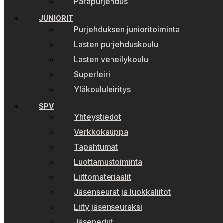
Parapurjehdus
JUNIORIT
Purjehduksen junioritoiminta
Lasten purjehduskoulu
Lasten veneilykoulu
Superleiri
Yläkoululeiritys
SPV
Yhteystiedot
Verkkokauppa
Tapahtumat
Luottamustoiminta
Liittomateriaalit
Jäsenseurat ja luokkaliitot
Liity jäsenseuraksi
Jäsenedut