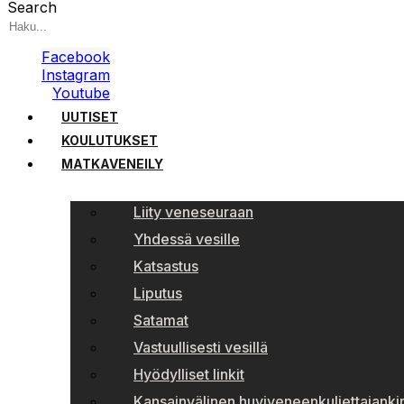
Search
Facebook
Instagram
Youtube
UUTISET
KOULUTUKSET
MATKAVENEILY
Liity veneseuraan
Yhdessä vesille
Katsastus
Liputus
Satamat
Vastuullisesti vesillä
Hyödylliset linkit
Kansainvälinen huviveneenkuljettajankir