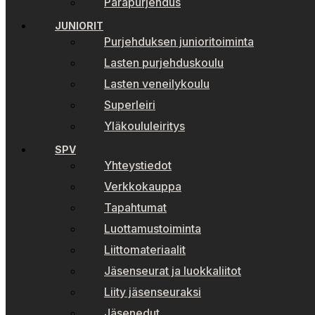
Parapurjehdus
JUNIORIT
Purjehduksen junioritoiminta
Lasten purjehduskoulu
Lasten veneilykoulu
Superleiri
Yläkoululeiritys
SPV
Yhteystiedot
Verkkokauppa
Tapahtumat
Luottamustoiminta
Liittomateriaalit
Jäsenseurat ja luokkaliitot
Liity jäsenseuraksi
Jäsenedut