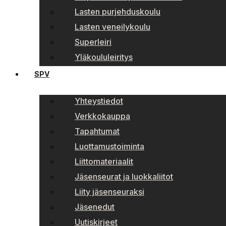
Lasten purjehduskoulu
Lasten veneilykoulu
Superleiri
Yläkoululeiritys
SPV
Yhteystiedot
Verkkokauppa
Tapahtumat
Luottamustoiminta
Liittomateriaalit
Jäsenseurat ja luokkaliitot
Liity jäsenseuraksi
Jäsenedut
Uutiskirjeet