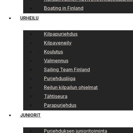
Boating in Finland
URHEILU
Kilpapurjehdus
Kilpaveneily
Koulutus
Valmennus
Sailing Team Finland
Purjehdusliiga
Reilun kilpailun ohjelmat
Tähtiseura
Parapurjehdus
JUNIORIT
Purjehduksen junioritoiminta