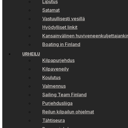
Liputus
Satamat
Vastuullisesti vesillä
Hyödylliset linkit
Kansainvälinen huviveneenkuljettajankir
Boating in Finland
URHEILU
Kilpapurjehdus
Kilpaveneily
Koulutus
Valmennus
Sailing Team Finland
Purjehdusliiga
Reilun kilpailun ohjelmat
Tähtiseura