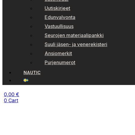
Uutiskirjeet
Edunvalvonta
Vastuullisuus
Seurojen materiaalipankki
Suuli jäsen- ja venerekisteri
Ansiomerkit
Purjenumerot
NAUTIC
0,00
€
0
Cart