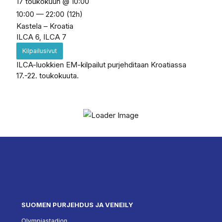
17 toukokuun @ 10:00
10:00 — 22:00
(12h)
Kastela – Kroatia
ILCA 6, ILCA 7
Kilpailusivut
ILCA-luokkien EM-kilpailut purjehditaan Kroatiassa
17.-22. toukokuuta.
SUOMEN PURJEHDUS JA VENEILY
Olympiastadion