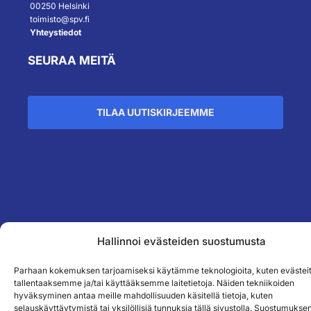
00250 Helsinki
toimisto@spv.fi
Yhteystiedot
SEURAA MEITÄ
TILAA UUTISKIRJEEMME
``
Hallinnoi evästeiden suostumusta
Parhaan kokemuksen tarjoamiseksi käytämme teknologioita, kuten evästeit
tallentaaksemme ja/tai käyttääksemme laitetietoja. Näiden tekniikoiden
hyväksyminen antaa meille mahdollisuuden käsitellä tietoja, kuten
selauskäyttäytymistä tai yksilöllisiä tunnuksia tällä sivustolla. Suostumukse