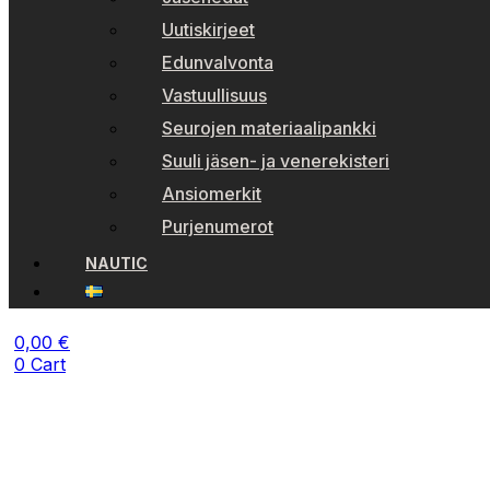
Uutiskirjeet
Edunvalvonta
Vastuullisuus
Seurojen materiaalipankki
Suuli jäsen- ja venerekisteri
Ansiomerkit
Purjenumerot
NAUTIC
0,00
€
0
Cart