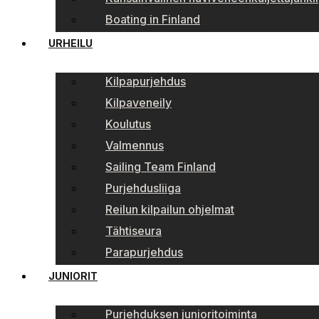
Boating in Finland
URHEILU
Kilpapurjehdus
Kilpaveneily
Koulutus
Valmennus
Sailing Team Finland
Purjehdusliiga
Reilun kilpailun ohjelmat
Tähtiseura
Parapurjehdus
JUNIORIT
Purjehduksen junioritoiminta