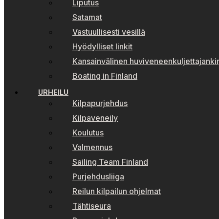
Liputus
Satamat
Vastuullisesti vesillä
Hyödylliset linkit
Kansainvälinen huviveneenkuljettajankir
Boating in Finland
URHEILU
Kilpapurjehdus
Kilpaveneily
Koulutus
Valmennus
Sailing Team Finland
Purjehdusliiga
Reilun kilpailun ohjelmat
Tähtiseura