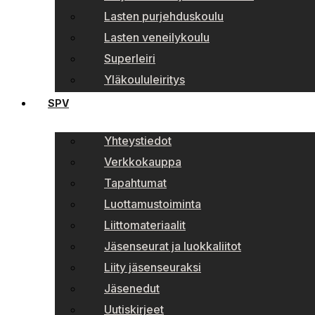
Lasten purjehduskoulu
Lasten veneilykoulu
Superleiri
Yläkoululeiritys
SPV
Yhteystiedot
Verkkokauppa
Tapahtumat
Luottamustoiminta
Liittomateriaalit
Jäsenseurat ja luokkaliitot
Liity jäsenseuraksi
Jäsenedut
Uutiskirjeet