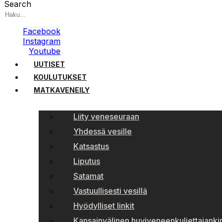
Search
Facebook
Instagram
Youtube
UUTISET
KOULUTUKSET
MATKAVENEILY
Liity veneseuraan
Yhdessä vesille
Katsastus
Liputus
Satamat
Vastuullisesti vesillä
Hyödylliset linkit
Kansainvälinen huviveneenkuljettajankir