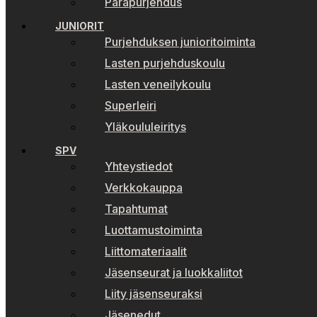
Parapurjehdus
JUNIORIT
Purjehduksen junioritoiminta
Lasten purjehduskoulu
Lasten veneilykoulu
Superleiri
Yläkoululeiritys
SPV
Yhteystiedot
Verkkokauppa
Tapahtumat
Luottamustoiminta
Liittomateriaalit
Jäsenseurat ja luokkaliitot
Liity jäsenseuraksi
Jäsenedut