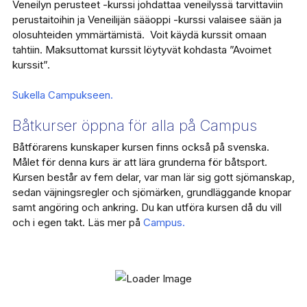
Veneilyn perusteet -kurssi johdattaa veneilyssä tarvittaviin
perustaitoihin ja Veneilijän sääoppi -kurssi valaisee sään ja
olosuhteiden ymmärtämistä. Voit käydä kurssit omaan
tahtiin. Maksuttomat kurssit löytyvät kohdasta ”Avoimet
kurssit”.
Sukella Campukseen.
Båtkurser öppna för alla på Campus
Båtförarens kunskaper kursen finns också på svenska.
Målet för denna kurs är att lära grunderna för båtsport.
Kursen består av fem delar, var man lär sig gott sjömanskap,
sedan väjningsregler och sjömärken, grundläggande knopar
samt angöring och ankring. Du kan utföra kursen då du vill
och i egen takt. Läs mer på
Campus.