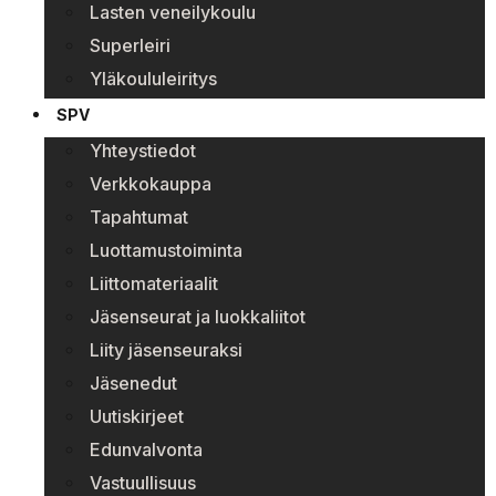
Lasten veneilykoulu
Superleiri
Yläkoululeiritys
SPV
Yhteystiedot
Verkkokauppa
Tapahtumat
Luottamustoiminta
Liittomateriaalit
Jäsenseurat ja luokkaliitot
Liity jäsenseuraksi
Jäsenedut
Uutiskirjeet
Edunvalvonta
Vastuullisuus