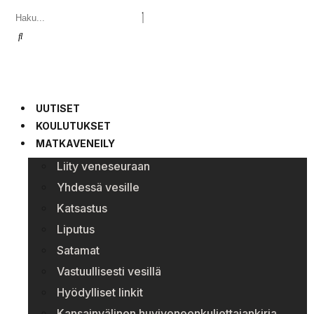
UUTISET
KOULUTUKSET
MATKAVENEILY
Liity veneseuraan
Yhdessä vesille
Katsastus
Liputus
Satamat
Vastuullisesti vesillä
Hyödylliset linkit
Kansainvälinen huviveneenkuljettajankirja