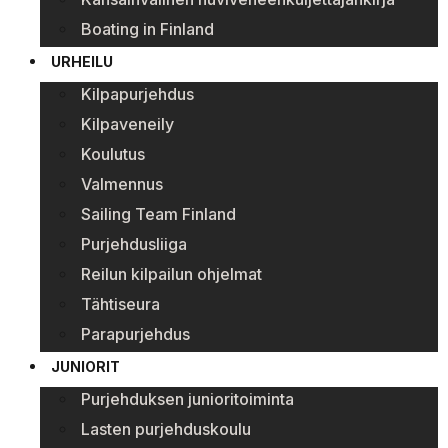
Boating in Finland
URHEILU
Kilpapurjehdus
Kilpaveneily
Koulutus
Valmennus
Sailing Team Finland
Purjehdusliiga
Reilun kilpailun ohjelmat
Tähtiseura
Parapurjehdus
JUNIORIT
Purjehduksen junioritoiminta
Lasten purjehduskoulu