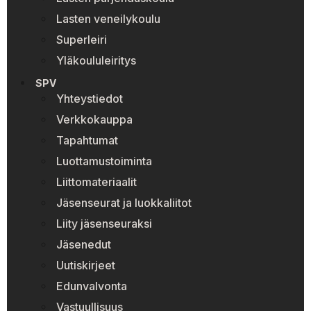
Lasten veneilykoulu
Superleiri
Yläkoululeiritys
SPV
Yhteystiedot
Verkkokauppa
Tapahtumat
Luottamustoiminta
Liittomateriaalit
Jäsenseurat ja luokkaliitot
Liity jäsenseuraksi
Jäsenedut
Uutiskirjeet
Edunvalvonta
Vastuullisuus