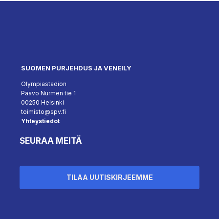
SUOMEN PURJEHDUS JA VENEILY
Olympiastadion
Paavo Nurmen tie 1
00250 Helsinki
toimisto@spv.fi
Yhteystiedot
SEURAA MEITÄ
TILAA UUTISKIRJEEMME