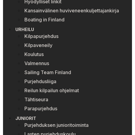
Hyödylliset linkit
Kansainvälinen huviveneenkuljettajankirja
Boating in Finland
URHEILU
Kilpapurjehdus
Kilpaveneily
Koulutus
Valmennus
Sailing Team Finland
Purjehdusliiga
Reilun kilpailun ohjelmat
Tähtiseura
Parapurjehdus
JUNIORIT
Purjehduksen junioritoiminta
Lasten purjehduskoulu