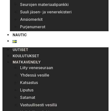
Seurojen materiaalipankki
Suuli jäsen- ja venerekisteri
Ansiomerkit
Purjenumerot
NAUTIC
UUTISET
KOULUTUKSET
MATKAVENEILY
Liity veneseuraan
Yhdessä vesille
Katsastus
Liputus
Satamat
Vastuullisesti vesillä