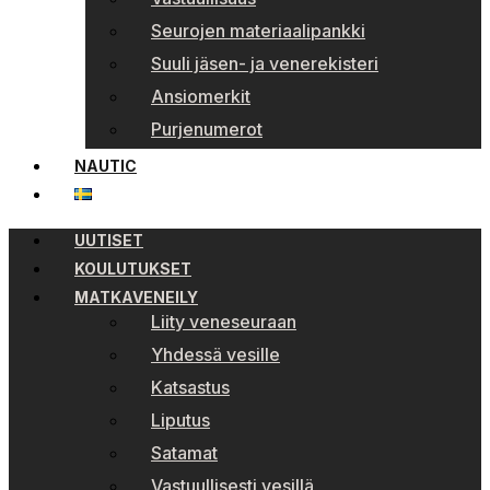
Seurojen materiaalipankki
Suuli jäsen- ja venerekisteri
Ansiomerkit
Purjenumerot
NAUTIC
UUTISET
KOULUTUKSET
MATKAVENEILY
Liity veneseuraan
Yhdessä vesille
Katsastus
Liputus
Satamat
Vastuullisesti vesillä