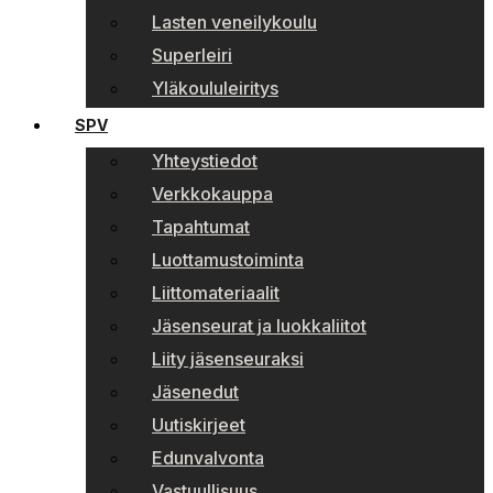
Lasten veneilykoulu
Superleiri
Yläkoululeiritys
SPV
Yhteystiedot
Verkkokauppa
Tapahtumat
Luottamustoiminta
Liittomateriaalit
Jäsenseurat ja luokkaliitot
Liity jäsenseuraksi
Jäsenedut
Uutiskirjeet
Edunvalvonta
Vastuullisuus