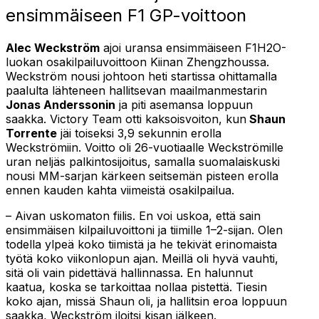
ensimmäiseen F1 GP-voittoon
Alec Weckström
ajoi uransa ensimmäiseen F1H2O-
luokan osakilpailuvoittoon Kiinan Zhengzhoussa.
Weckström nousi johtoon heti startissa ohittamalla
paalulta lähteneen hallitsevan maailmanmestarin
Jonas Anderssonin
ja piti asemansa loppuun
saakka. Victory Team otti kaksoisvoiton, kun
Shaun
Torrente
jäi toiseksi 3,9 sekunnin erolla
Weckströmiin. Voitto oli 26-vuotiaalle Weckströmille
uran neljäs palkintosijoitus, samalla suomalaiskuski
nousi MM-sarjan kärkeen seitsemän pisteen erolla
ennen kauden kahta viimeistä osakilpailua.
– Aivan uskomaton fiilis. En voi uskoa, että sain
ensimmäisen kilpailuvoittoni ja tiimille 1–2-sijan. Olen
todella ylpeä koko tiimistä ja he tekivät erinomaista
työtä koko viikonlopun ajan. Meillä oli hyvä vauhti,
sitä oli vain pidettävä hallinnassa. En halunnut
kaatua, koska se tarkoittaa nollaa pistettä. Tiesin
koko ajan, missä Shaun oli, ja hallitsin eroa loppuun
saakka, Weckström iloitsi kisan jälkeen.