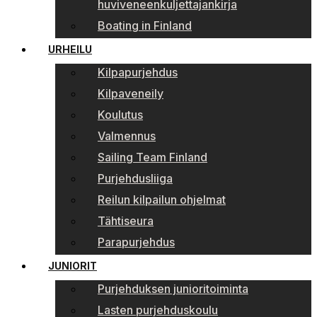
huviveneenkuljettajankirja
Boating in Finland
URHEILU
Kilpapurjehdus
Kilpaveneily
Koulutus
Valmennus
Sailing Team Finland
Purjehdusliiga
Reilun kilpailun ohjelmat
Tähtiseura
Parapurjehdus
JUNIORIT
Purjehduksen junioritoiminta
Lasten purjehduskoulu