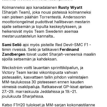
Kolmanneksi ajoi kanadalainen
Rusty Wyatt
(Sharjah Team), joka nousi pisteissä kolmanneksi
vain pisteen päähän Torrentestä. Anderssonin
moottoriongelmat pudottivat hallitsevan mestarin
sijalle seitsemän ja lopulta keskeytykseen, ja
heikensivät myös Team Swedenin asemaa
mestaruustaistelun kannalta..
Sami Seliö
ajoi myös pisteille Red Devil–SMC F1 -
tiimin riveissä. Seliö ja tallikaveri
Ferdinand
Zandbergen
toivat uudet Sharjah-veneensä maaliin
sijoilla seitsemän ja kahdeksan.
Weckström voitti lauantain sprinttikilpailun, ja
Victory Team keräsi viikonlopusta vahvan
pistesaaliin, kasvattaen tallin johdon valmistajien
MM-taulukossa 30 pisteeseen ennen kauden
viimeisiä osakilpailuja. Ratkaisevat GP-kisat ajetaan
27.–29. marraskuuta Jeddahissa ja 19.–21.
joulukuuta Sharjahissa.
Katso F1H20 tulokset ja MM-sarjan kokonaistilanne