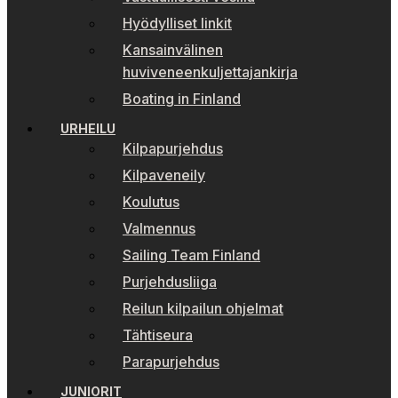
Hyödylliset linkit
Kansainvälinen
huviveneenkuljettajankirja
Boating in Finland
URHEILU
Kilpapurjehdus
Kilpaveneily
Koulutus
Valmennus
Sailing Team Finland
Purjehdusliiga
Reilun kilpailun ohjelmat
Tähtiseura
Parapurjehdus
JUNIORIT