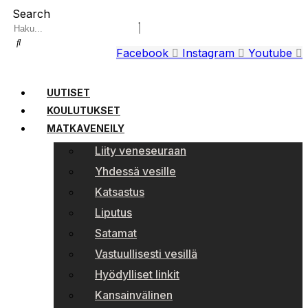
Search
Facebook
Instagram
Youtube
UUTISET
KOULUTUKSET
MATKAVENEILY
Liity veneseuraan
Yhdessä vesille
Katsastus
Liputus
Satamat
Vastuullisesti vesillä
Hyödylliset linkit
Kansainvälinen