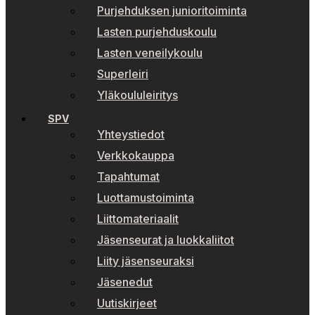
Purjehduksen junioritoiminta
Lasten purjehduskoulu
Lasten veneilykoulu
Superleiri
Yläkoululeiritys
SPV
Yhteystiedot
Verkkokauppa
Tapahtumat
Luottamustoiminta
Liittomateriaalit
Jäsenseurat ja luokkaliitot
Liity jäsenseuraksi
Jäsenedut
Uutiskirjeet