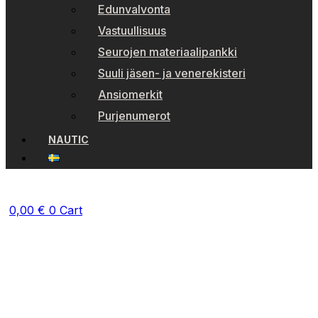
Edunvalvonta
Vastuullisuus
Seurojen materiaalipankki
Suuli jäsen- ja venerekisteri
Ansiomerkit
Purjenumerot
NAUTIC
0,00
€
0
Cart