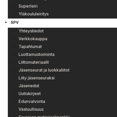
Superleiri
Yläkoululeiritys
SPV
Yhteystiedot
Verkkokauppa
Tapahtumat
Luottamustoiminta
Liittomateriaalit
Jäsenseurat ja luokkaliitot
Liity jäsenseuraksi
Jäsenedut
Uutiskirjeet
Edunvalvonta
Vastuullisuus