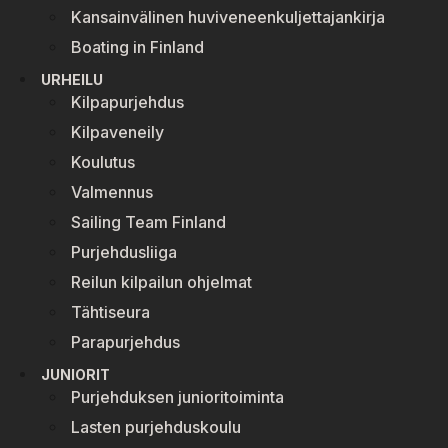
Kansainvälinen huviveneenkuljettajankirja
Boating in Finland
URHEILU
Kilpapurjehdus
Kilpaveneily
Koulutus
Valmennus
Sailing Team Finland
Purjehdusliiga
Reilun kilpailun ohjelmat
Tähtiseura
Parapurjehdus
JUNIORIT
Purjehduksen junioritoiminta
Lasten purjehduskoulu