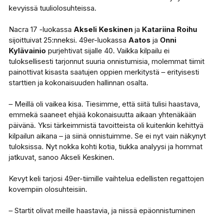
kevyissä tuuliolosuhteissa.
Nacra 17 -luokassa
Akseli Keskinen
ja
Katariina Roihu
sijoittuivat 25:nneksi. 49er-luokassa
Aatos
ja
Onni
Kylävainio
purjehtivat sijalle 40. Vaikka kilpailu ei
tuloksellisesti tarjonnut suuria onnistumisia, molemmat tiimit
painottivat kisasta saatujen oppien merkitystä – erityisesti
starttien ja kokonaisuuden hallinnan osalta.
– Meillä oli vaikea kisa. Tiesimme, että siitä tulisi haastava,
emmekä saaneet ehjää kokonaisuutta aikaan yhtenäkään
päivänä. Yksi tärkeimmistä tavoitteista oli kuitenkin kehittyä
kilpailun aikana – ja siinä onnistuimme. Se ei nyt vain näkynyt
tuloksissa. Nyt nokka kohti kotia, tiukka analyysi ja hommat
jatkuvat, sanoo Akseli Keskinen.
Kevyt keli tarjosi 49er-tiimille vaihtelua edellisten regattojen
kovempiin olosuhteisiin.
– Startit olivat meille haastavia, ja niissä epäonnistuminen