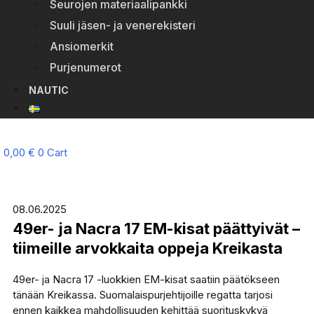
Seurojen materiaalipankki
Suuli jäsen- ja venerekisteri
Ansiomerkit
Purjenumerot
NAUTIC
0,00
€
0
Cart
08.06.2025
49er- ja Nacra 17 EM-kisat päättyivät –
tiimeille arvokkaita oppeja Kreikasta
49er- ja Nacra 17 -luokkien EM-kisat saatiin päätökseen
tänään Kreikassa. Suomalaispurjehtijoille regatta tarjosi
ennen kaikkea mahdollisuuden kehittää suorituskykyä