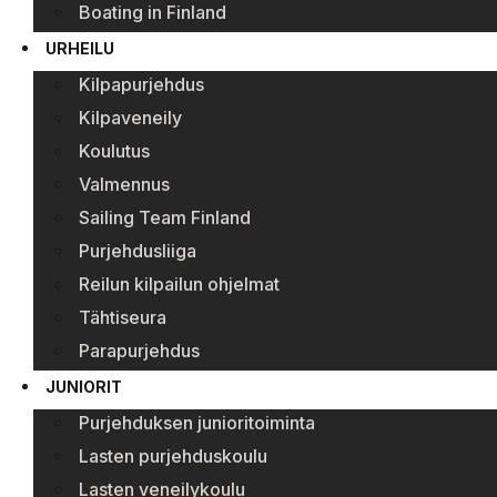
Boating in Finland
URHEILU
Kilpapurjehdus
Kilpaveneily
Koulutus
Valmennus
Sailing Team Finland
Purjehdusliiga
Reilun kilpailun ohjelmat
Tähtiseura
Parapurjehdus
JUNIORIT
Purjehduksen junioritoiminta
Lasten purjehduskoulu
Lasten veneilykoulu