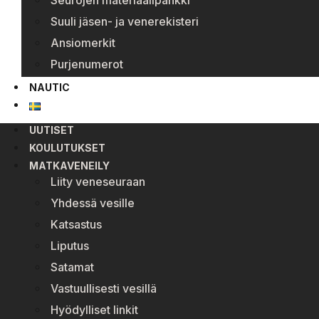
Seurojen materiaalipankki
Suuli jäsen- ja venerekisteri
Ansiomerkit
Purjenumerot
NAUTIC
UUTISET
KOULUTUKSET
MATKAVENEILY
Liity veneseuraan
Yhdessä vesille
Katsastus
Liputus
Satamat
Vastuullisesti vesillä
Hyödylliset linkit