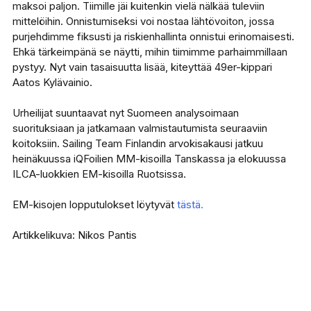
maksoi paljon. Tiimille jäi kuitenkin vielä nälkää tuleviin
mittelöihin. Onnistumiseksi voi nostaa lähtövoiton, jossa
purjehdimme fiksusti ja riskienhallinta onnistui erinomaisesti.
Ehkä tärkeimpänä se näytti, mihin tiimimme parhaimmillaan
pystyy. Nyt vain tasaisuutta lisää, kiteyttää 49er-kippari
Aatos Kylävainio.
Urheilijat suuntaavat nyt Suomeen analysoimaan
suorituksiaan ja jatkamaan valmistautumista seuraaviin
koitoksiin. Sailing Team Finlandin arvokisakausi jatkuu
heinäkuussa iQFoilien MM-kisoilla Tanskassa ja elokuussa
ILCA-luokkien EM-kisoilla Ruotsissa.
EM-kisojen lopputulokset löytyvät
tästä.
Artikkelikuva: Nikos Pantis