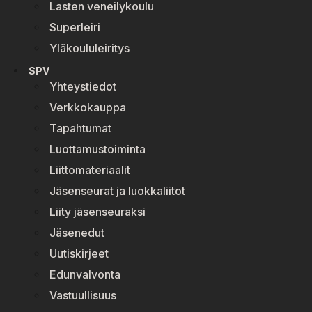
Lasten veneilykoulu
Superleiri
Yläkoululeiritys
SPV
Yhteystiedot
Verkkokauppa
Tapahtumat
Luottamustoiminta
Liittomateriaalit
Jäsenseurat ja luokkaliitot
Liity jäsenseuraksi
Jäsenedut
Uutiskirjeet
Edunvalvonta
Vastuullisuus