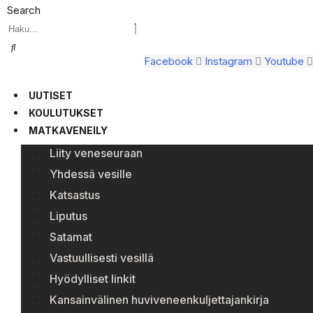
Search
Facebook
Instagram
Youtube
UUTISET
KOULUTUKSET
MATKAVENEILY
Liity veneseuraan
Yhdessä vesille
Katsastus
Liputus
Satamat
Vastuullisesti vesillä
Hyödylliset linkit
Kansainvälinen huviveneenkuljettajankirja