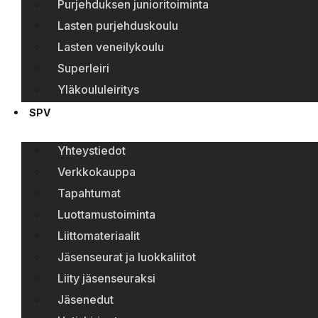
Purjehduksen junioritoiminta
Lasten purjehduskoulu
Lasten veneilykoulu
Superleiri
Yläkoululeiritys
SPV
Yhteystiedot
Verkkokauppa
Tapahtumat
Luottamustoiminta
Liittomateriaalit
Jäsenseurat ja luokkaliitot
Liity jäsenseuraksi
Jäsenedut