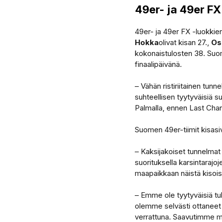
49er- ja 49er F
49er- ja 49er FX -luokkie
Hokka
olivat kisan 27.,
Os
kokonaistulosten 38. Suom
finaalipäivänä.
– Vähän ristiriitainen tun
suhteellisen tyytyväisiä 
Palmalla, ennen Last Cha
Suomen 49er-tiimit kisasiv
– Kaksijakoiset tunnelmat 
suorituksella karsintarajoje
maapaikkaan näistä kisoi
– Emme ole tyytyväisiä tulo
olemme selvästi ottaneet i
verrattuna. Saavutimme my