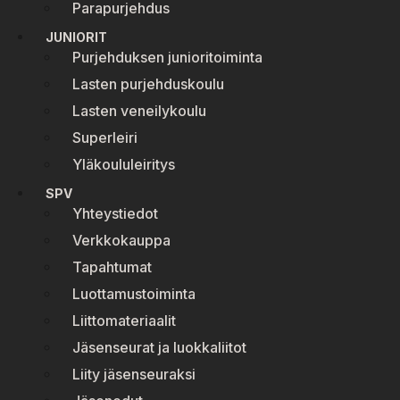
Parapurjehdus
JUNIORIT
Purjehduksen junioritoiminta
Lasten purjehduskoulu
Lasten veneilykoulu
Superleiri
Yläkoululeiritys
SPV
Yhteystiedot
Verkkokauppa
Tapahtumat
Luottamustoiminta
Liittomateriaalit
Jäsenseurat ja luokkaliitot
Liity jäsenseuraksi