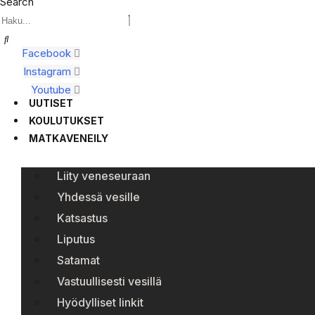
Search
Facebook
Instagram
Youtube
UUTISET
KOULUTUKSET
MATKAVENEILY
Liity veneseuraan
Yhdessä vesille
Katsastus
Liputus
Satamat
Vastuullisesti vesillä
Hyödylliset linkit