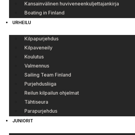
Kansainvälinen huviveneenkuljettajankirja
Boating in Finland
URHEILU
Kilpapurjehdus
Kilpaveneily
Koulutus
Valmennus
Sailing Team Finland
Purjehdusliiga
Reilun kilpailun ohjelmat
Tähtiseura
Parapurjehdus
JUNIORIT