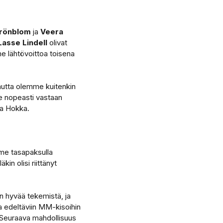
Grönblom
ja
Veera
Lasse Lindell
olivat
e lähtövoittoa toisena
, mutta olemme kuitenkin
ee nopeasti vastaan
ra Hokka.
mme tasapaksulla
kin olisi riittänyt
on hyvää tekemistä, ja
ta edeltäviin MM-kisoihin
 Seuraava mahdollisuus