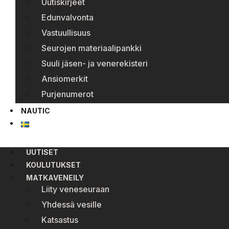
Uutiskirjeet
Edunvalvonta
Vastuullisuus
Seurojen materiaalipankki
Suuli jäsen- ja venerekisteri
Ansiomerkit
Purjenumerot
NAUTIC
UUTISET
KOULUTUKSET
MATKAVENEILY
Liity veneseuraan
Yhdessä vesille
Katsastus