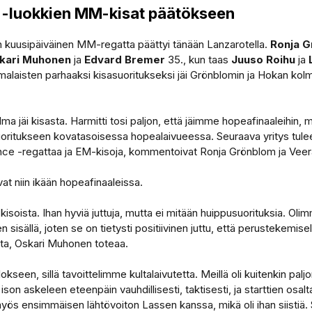
X -luokkien MM-kisat päätökseen
n kuusipäiväinen MM-regatta päättyi tänään Lanzarotella.
Ronja 
kari Muhonen
ja
Edvard Bremer
35., kun taas
Juuso Roihu
ja
alaisten parhaaksi kisasuoritukseksi jäi Grönblomin ja Hokan kolm
nelma jäi kisasta. Harmitti tosi paljon, että jäimme hopeafinaaleihin
suoritukseen kovatasoisessa hopealaivueessa. Seuraava yritys tul
nce -regattaa ja EM-kisoja, kommentoivat Ronja Grönblom ja Vee
at niin ikään hopeafinaaleissa.
kisoista. Ihan hyviä juttuja, mutta ei mitään huippusuorituksia. Oli
n sisällä, joten se on tietysti positiivinen juttu, että perustekemisellä
sta, Oskari Muhonen toteaa.
kseen, sillä tavoittelimme kultalaivutetta. Meillä oli kuitenkin palj
son askeleen eteenpäin vauhdillisesti, taktisesti, ja starttien osal
ös ensimmäisen lähtövoiton Lassen kanssa, mikä oli ihan siistiä.