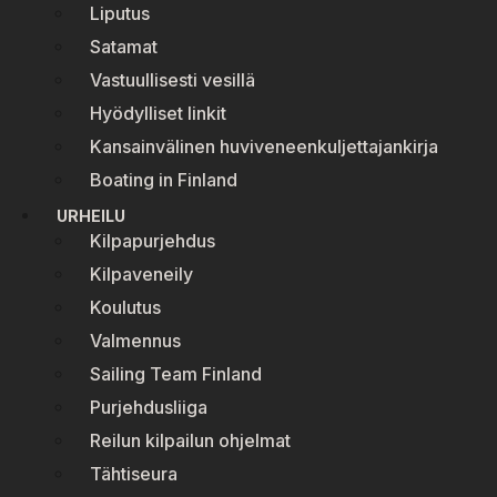
Liputus
Satamat
Vastuullisesti vesillä
Hyödylliset linkit
Kansainvälinen huviveneenkuljettajankirja
Boating in Finland
URHEILU
Kilpapurjehdus
Kilpaveneily
Koulutus
Valmennus
Sailing Team Finland
Purjehdusliiga
Reilun kilpailun ohjelmat
Tähtiseura