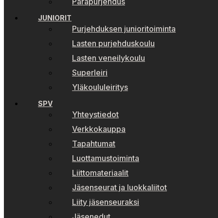
Parapurjehdus
JUNIORIT
Purjehduksen junioritoiminta
Lasten purjehduskoulu
Lasten veneilykoulu
Superleiri
Yläkoululeiritys
SPV
Yhteystiedot
Verkkokauppa
Tapahtumat
Luottamustoiminta
Liittomateriaalit
Jäsenseurat ja luokkaliitot
Liity jäsenseuraksi
Jäsenedut