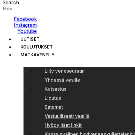
Search
Facebook
Instagram
Youtube
UUTISET
KOULUTUKSET
MATKAVENEILY
Liity veneseuraan
Yhdessä vesille
Katsastus
Liputus
Satamat
Vastuullisesti vesillä
Hyödylliset linkit
Kansainvälinen huviveneenkuljettajankir