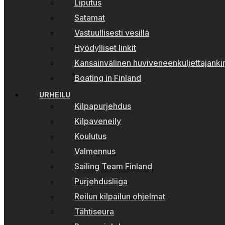
Liputus
Satamat
Vastuullisesti vesillä
Hyödylliset linkit
Kansainvälinen huviveneenkuljettajankir
Boating in Finland
URHEILU
Kilpapurjehdus
Kilpaveneily
Koulutus
Valmennus
Sailing Team Finland
Purjehdusliiga
Reilun kilpailun ohjelmat
Tähtiseura