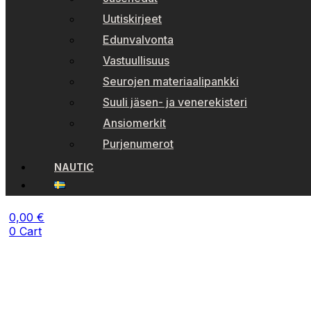
Uutiskirjeet
Edunvalvonta
Vastuullisuus
Seurojen materiaalipankki
Suuli jäsen- ja venerekisteri
Ansiomerkit
Purjenumerot
NAUTIC
0,00
€
0
Cart