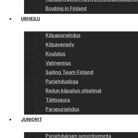
Boating in Finland
URHEILU
Kilpapurjehdus
Kilpaveneily
Koulutus
Valmennus
Sailing Team Finland
Purjehdusliiga
Reilun kilpailun ohjelmat
Tähtiseura
Parapurjehdus
JUNIORIT
Purjehduksen junioritoiminta