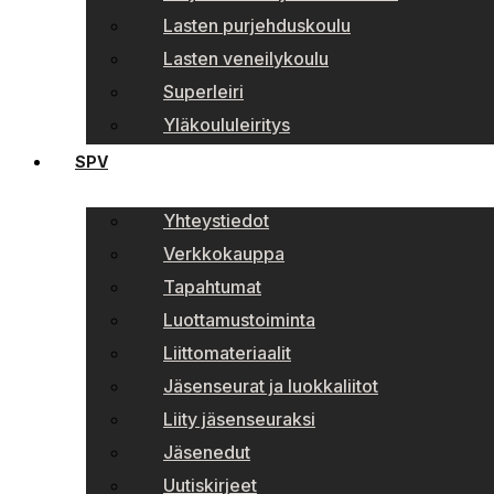
Lasten purjehduskoulu
Lasten veneilykoulu
Superleiri
Yläkoululeiritys
SPV
Yhteystiedot
Verkkokauppa
Tapahtumat
Luottamustoiminta
Liittomateriaalit
Jäsenseurat ja luokkaliitot
Liity jäsenseuraksi
Jäsenedut
Uutiskirjeet