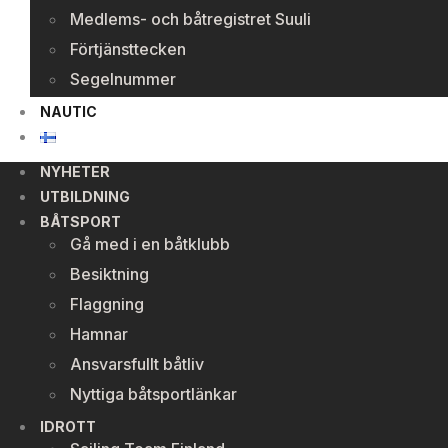
Medlems- och båtregistret Suuli
Förtjänsttecken
Segelnummer
NAUTIC
NYHETER
UTBILDNING
BÅTSPORT
Gå med i en båtklubb
Besiktning
Flaggning
Hamnar
Ansvarsfullt båtliv
Nyttiga båtsportlänkar
IDROTT