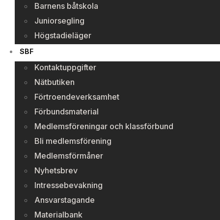
Barnens båtskola
Juniorsegling
Högstadieläger
SBF
Kontaktuppgifter
Nätbutiken
Förtroendeverksamhet
Förbundsmaterial
Medlemsföreningar och klassförbund
Bli medlemsförening
Medlemsförmåner
Nyhetsbrev
Intressebevakning
Ansvarstagande
Materialbank