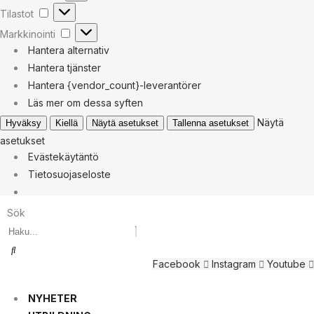
Tilastot
Tilastot
Markkinointi
Markkinointi
Hantera alternativ
Hantera tjänster
Hantera {vendor_count}-leverantörer
Läs mer om dessa syften
Näytä
Hyväksy
Kiellä
Näytä asetukset
Tallenna asetukset
asetukset
Evästekäytäntö
Tietosuojaseloste
Sök
Facebook
Instagram
Youtube
NYHETER