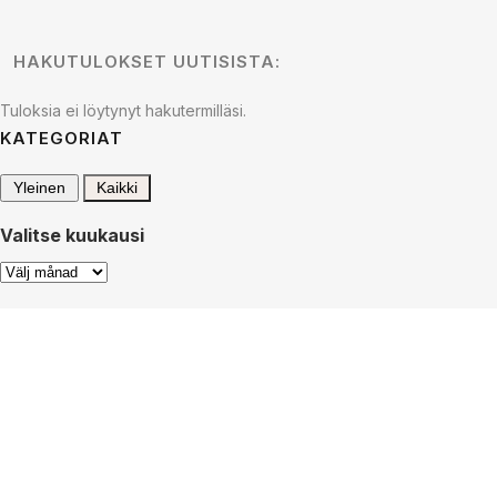
HAKUTULOKSET UUTISISTA:
Tuloksia ei löytynyt hakutermilläsi.
KATEGORIAT
Yleinen
Kaikki
Valitse kuukausi
Valitse
kuukausi