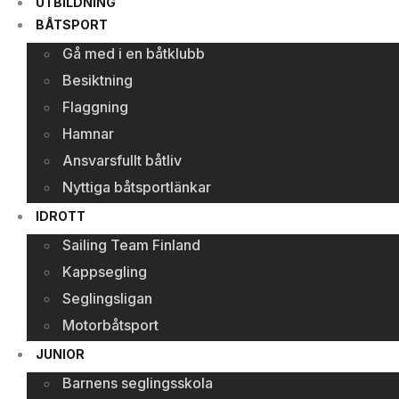
UTBILDNING
BÅTSPORT
Gå med i en båtklubb
Besiktning
Flaggning
Hamnar
Ansvarsfullt båtliv
Nyttiga båtsportlänkar
IDROTT
Sailing Team Finland
Kappsegling
Seglingsligan
Motorbåtsport
JUNIOR
Barnens seglingsskola