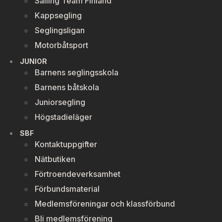
Sailing Team Finland
Kappsegling
Seglingsligan
Motorbåtsport
JUNIOR
Barnens seglingsskola
Barnens båtskola
Juniorsegling
Högstadieläger
SBF
Kontaktuppgifter
Nätbutiken
Förtroendeverksamhet
Förbundsmaterial
Medlemsföreningar och klassförbund
Bli medlemsförening