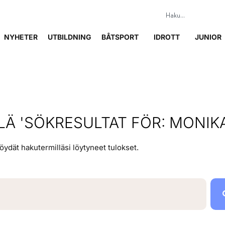
NYHETER
UTBILDNING
BÅTSPORT
IDROTT
JUNIOR
Ä 'SÖKRESULTAT FÖR: MONIKA
löydät hakutermilläsi löytyneet tulokset.