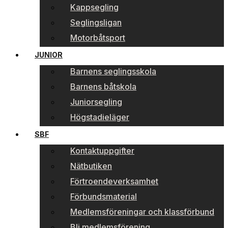
Kappsegling
Seglingsligan
Motorbåtsport
JUNIOR
Barnens seglingsskola
Barnens båtskola
Juniorsegling
Högstadieläger
SBF
Kontaktuppgifter
Nätbutiken
Förtroendeverksamhet
Förbundsmaterial
Medlemsföreningar och klassförbund
Bli medlemsförening