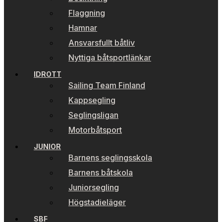
Flaggning
Hamnar
Ansvarsfullt båtliv
Nyttiga båtsportlänkar
IDROTT
Sailing Team Finland
Kappsegling
Seglingsligan
Motorbåtsport
JUNIOR
Barnens seglingsskola
Barnens båtskola
Juniorsegling
Högstadieläger
SBF