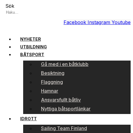
Sök
Facebook
Instagram
Youtube
NYHETER
UTBILDNING
BÅTSPORT
Gå med i en båtklubb
Besiktning
Flaggning
Hamnar
Ansvarsfullt båtliv
Nyttiga båtsportlänkar
IDROTT
Sailing Team Finland