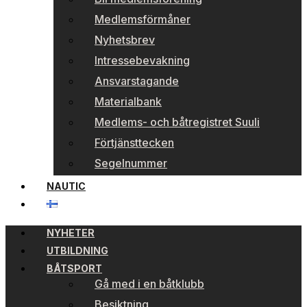
Medlemsförmåner
Nyhetsbrev
Intressebevakning
Ansvarstagande
Materialbank
Medlems- och båtregistret Suuli
Förtjänsttecken
Segelnummer
NAUTIC
NYHETER
UTBILDNING
BÅTSPORT
Gå med i en båtklubb
Besiktning