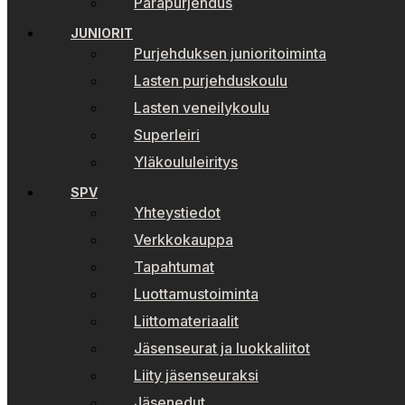
Parapurjehdus
JUNIORIT
Purjehduksen junioritoiminta
Lasten purjehduskoulu
Lasten veneilykoulu
Superleiri
Yläkoululeiritys
SPV
Yhteystiedot
Verkkokauppa
Tapahtumat
Luottamustoiminta
Liittomateriaalit
Jäsenseurat ja luokkaliitot
Liity jäsenseuraksi
Jäsenedut