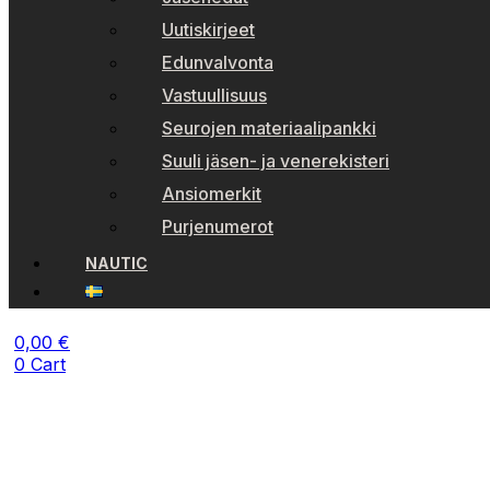
Uutiskirjeet
Edunvalvonta
Vastuullisuus
Seurojen materiaalipankki
Suuli jäsen- ja venerekisteri
Ansiomerkit
Purjenumerot
NAUTIC
0,00
€
0
Cart