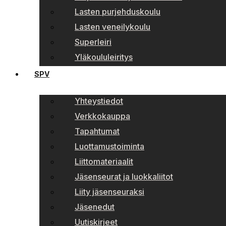
Lasten purjehduskoulu
Lasten veneilykoulu
Superleiri
Yläkoululeiritys
SPV
Yhteystiedot
Verkkokauppa
Tapahtumat
Luottamustoiminta
Liittomateriaalit
Jäsenseurat ja luokkaliitot
Liity jäsenseuraksi
Jäsenedut
Uutiskirjeet