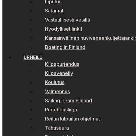
Liputus
Satamat
Vastuullisesti vesillä
Hyödylliset linkit
Kansainvälinen huviveneenkuljettajankir
Boating in Finland
URHEILU
Kilpapurjehdus
Kilpaveneily
Koulutus
Valmennus
Sailing Team Finland
Purjehdusliiga
Reilun kilpailun ohjelmat
Tähtiseura