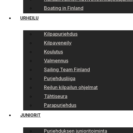
Boating in Finland
URHEILU
Kilpapurjehdus
Kilpaveneily
Koulutus
Valmennus
Sailing Team Finland
Purjehdusliiga
Reilun kilpailun ohjelmat
Tähtiseura
Parapurjehdus
JUNIORIT
Purjehduksen junioritoiminta