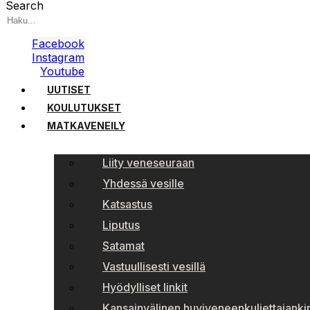
Search
Facebook
Instagram
Youtube
UUTISET
KOULUTUKSET
MATKAVENEILY
Liity veneseuraan
Yhdessä vesille
Katsastus
Liputus
Satamat
Vastuullisesti vesillä
Hyödylliset linkit
Kansainvälinen huviveneenkuljettajankir