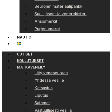
Seurojen materiaalipankki
Suuli jäsen- ja venerekisteri
Ansiomerkit
Purjenumerot
NAUTIC
UUTISET
KOULUTUKSET
MATKAVENEILY
Liity veneseuraan
Yhdessä vesille
Katsastus
Liputus
Satamat
Vastuullisesti vesillä