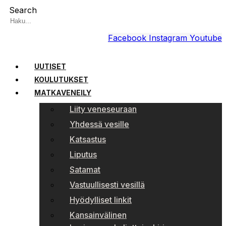
Search
Facebook
Instagram
Youtube
UUTISET
KOULUTUKSET
MATKAVENEILY
Liity veneseuraan
Yhdessä vesille
Katsastus
Liputus
Satamat
Vastuullisesti vesillä
Hyödylliset linkit
Kansainvälinen