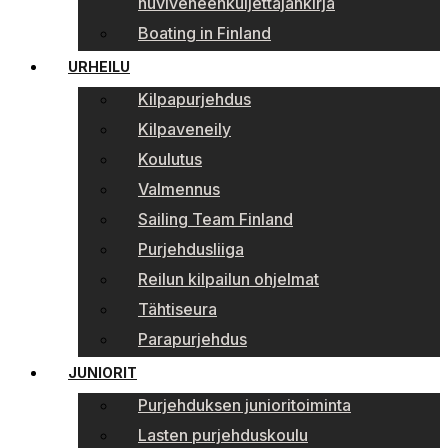
huviveneenkuljettajankirja
Boating in Finland
URHEILU
Kilpapurjehdus
Kilpaveneily
Koulutus
Valmennus
Sailing Team Finland
Purjehdusliiga
Reilun kilpailun ohjelmat
Tähtiseura
Parapurjehdus
JUNIORIT
Purjehduksen junioritoiminta
Lasten purjehduskoulu