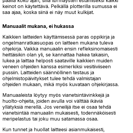
päällä koko ajan, sillä törmäysten estämiseksi kaikki
keinot on käytettävä. Pelkällä plotterilla sumussa ei
saa ajaa, koska siinä ei näy muut kulkijat.
Manuaalit mukana, ei hukassa
Kaikkien laitteiden käyttämisessä paras oppikirja ja
ongelmanratkaisuopas on laitteen mukana tuleva
ohjekirja. Vaikka manuaalin ensin refleksinomaisesti
heittäisikin olan yli, se kannattaa hakea takaisin,
lukea ja laittaa helposti saataville kaikkien muiden
veneen ohjeiden kanssa esimerkiksi vesitiiviiseen
pussiin. Laitteiden säännöllinen testaus ja
ohjelmistopäivitykset tulee tehdä valmistajan
ohjeiden mukaan, mikä myös kuvataan ohjekirjassa.
Manuaaleista löytyy myös vianetsintävinkkejä ja
huolto-ohjeita, joiden avulla voi välttää ikäviä
yllätyksiä merellä. Jos veneilijä itse ei osaa tehdä
vianetsintää manuaalin mukaisesti, todennäköisesti
meripelastus tai joku muu satamassa osaa.
Kun tunnet ja huollat laitteesi asianmukaisesti,