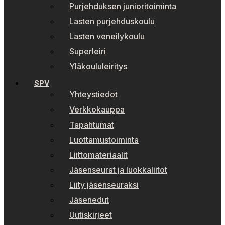
Purjehduksen junioritoiminta
Lasten purjehduskoulu
Lasten veneilykoulu
Superleiri
Yläkoululeiritys
SPV
Yhteystiedot
Verkkokauppa
Tapahtumat
Luottamustoiminta
Liittomateriaalit
Jäsenseurat ja luokkaliitot
Liity jäsenseuraksi
Jäsenedut
Uutiskirjeet