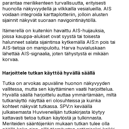
parantaa meriliikenteen turvallisuutta, erityisesti
huonolla näkyvyydellä ja vilkkailla vesialueilla. AIS
voidaan integroida karttaplotteriin, jolloin alusten
sijainnit näkyvät suoraan navigointinäytöllä.
Itämerellä on kuitenkin havaittu AIS-huijauksia,
joissa kauppa-alukset ovat syystä tai toisesta
halunneet salata sijaintinsa kytkemällä AIS:n pois tai
AIS-tietoja on manipuloitu. Harva huvialuskaan
lähettää AIS-signaalia, joten tähystystä ei mikään
korvaa.
Harjoittele tutkan käyttöä hyvällä säällä
Tutka on arvokas apuväline huonon näkyvyyden
vallitessa, mutta sen käyttäminen vaatii harjoittelua.
Hyvällä säällä harjoittelu auttaa ymmärtämään, miltä
tutkanäyttö näyttää eri olosuhteissa ja kuinka
kohteet näkyvät tutkassa. SPV:n keväällä
julkaisemasta Huviveneilijän tutkakirjasta löytyy
kattavasti tietoa tutkan käytöstä ja tulkinnasta.
Meriteiden sääntöjenkin mukaan tutkan tulee olla