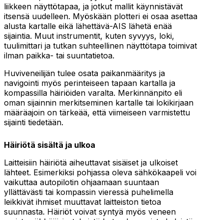
liikkeen näyttötapaa, ja jotkut mallit käynnistävät
itsensä uudelleen. Myöskään plotteri ei osaa asettaa
alusta kartalle eikä lähettävä-AIS lähetä enää
sijaintia. Muut instrumentit, kuten syvyys, loki,
tuulimittari ja tutkan suhteellinen näyttötapa toimivat
ilman paikka- tai suuntatietoa.
Huviveneilijän tulee osata paikanmääritys ja
navigointi myös perinteiseen tapaan kartalla ja
kompassilla häiriöiden varalta. Merkinnänpito eli
oman sijainnin merkitseminen kartalle tai lokikirjaan
määräajoin on tärkeää, että viimeiseen varmistettu
sijainti tiedetään.
Häiriötä sisältä ja ulkoa
Laitteisiin häiriötä aiheuttavat sisäiset ja ulkoiset
lähteet. Esimerkiksi pohjassa oleva sähkökaapeli voi
vaikuttaa autopilotin ohjaamaan suuntaan
yllättävästi tai kompassin vieressä puhelimella
leikkivät ihmiset muuttavat laitteiston tietoa
suunnasta. Häiriöt voivat syntyä myös veneen