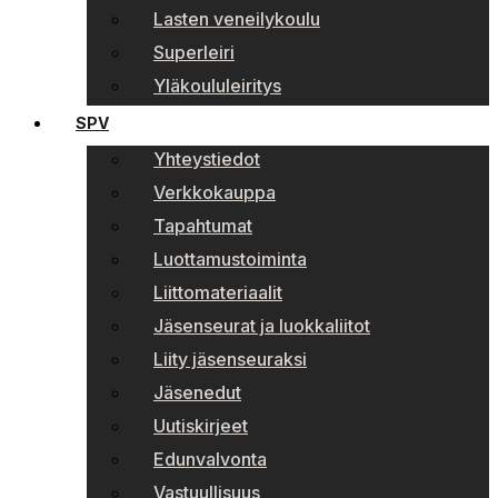
Lasten veneilykoulu
Superleiri
Yläkoululeiritys
SPV
Yhteystiedot
Verkkokauppa
Tapahtumat
Luottamustoiminta
Liittomateriaalit
Jäsenseurat ja luokkaliitot
Liity jäsenseuraksi
Jäsenedut
Uutiskirjeet
Edunvalvonta
Vastuullisuus