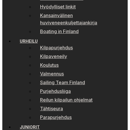
Hyödylliset linkit
Kansainvälinen
huviveneenkuljettajankirja
Boating in Finland
URHEILU
Kilpapurjehdus
Kilpaveneily
Koulutus
Valmennus
Sailing Team Finland
Purjehdusliiga
Reilun kilpailun ohjelmat
Tähtiseura
Parapurjehdus
JUNIORIT