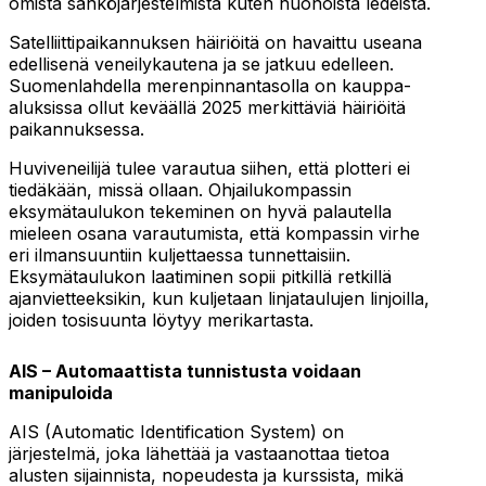
omista sähköjärjestelmistä kuten huonoista ledeistä.
Satelliittipaikannuksen häiriöitä on havaittu useana
edellisenä veneilykautena ja se jatkuu edelleen.
Suomenlahdella merenpinnantasolla on kauppa-
aluksissa ollut keväällä 2025 merkittäviä häiriöitä
paikannuksessa.
Huviveneilijä tulee varautua siihen, että plotteri ei
tiedäkään, missä ollaan. Ohjailukompassin
eksymätaulukon tekeminen on hyvä palautella
mieleen osana varautumista, että kompassin virhe
eri ilmansuuntiin kuljettaessa tunnettaisiin.
Eksymätaulukon laatiminen sopii pitkillä retkillä
ajanvietteeksikin, kun kuljetaan linjataulujen linjoilla,
joiden tosisuunta löytyy merikartasta.
AIS – Automaattista tunnistusta voidaan
manipuloida
AIS (Automatic Identification System) on
järjestelmä, joka lähettää ja vastaanottaa tietoa
alusten sijainnista, nopeudesta ja kurssista, mikä