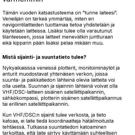
Tämän vuoden katsastusteema on ”tunne laiteesi”.
Veneilijän on tärkeä ymmärtää, miten eri
navigointilaitteiden tuottamaa tietoa yhdistetään ja
käytetään laitteissa. Lisäksi tulee olla varautunut
tilanteeseen, jossa laitteet menevätkin juntturaan
eikä kipparin pään lisäksi pelaa mikään muu.
Mistä sijainti- ja suuntatieto tulee?
Nykyaikaisissa veneissä plotterit, monitoiminäytöt ja
anturit muodostavat yhtenäisen verkon, joissa
suunta- ja paikkatiedon lähteinä olevia laitteita voi
olla useita. Suunnan ja sijainnin lähteinä voivat olla
VHF/DSC-laitteen sisäinen satelliittipaikannin,
sähkökompassi, plotterin sisäinen satelliittipaikannus
tai erillinen satelliittipaikannin.
Kun VHF/DSC:n sijainti tulee verkosta, ja tieto
katoaa, ei laite tiedä koordinaatteja hätäilmoitusta
tehtäessä. Tutkassa suuntatiedon katoaminen
tarkoittaa, että laite siirtyy käyttämään suhteellisen