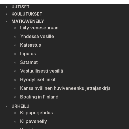
UUTISET
KOULUTUKSET
MATKAVENEILY
Liity veneseuraan
Yhdessä vesille
Katsastus
Liputus
Satamat
Vastuullisesti vesillä
Hyödylliset linkit
Kansainvälinen huviveneenkuljettajankirja
Boating in Finland
URHEILU
Kilpapurjehdus
Kilpaveneily