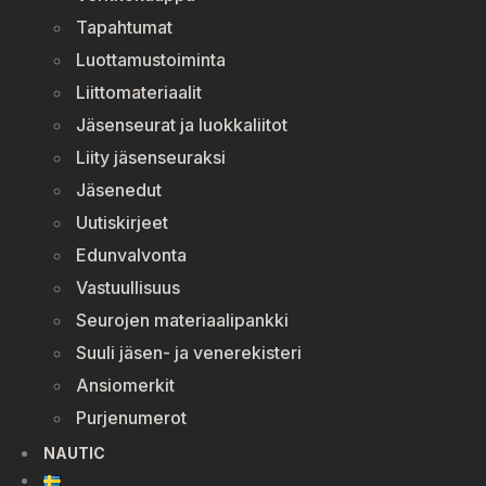
Tapahtumat
Luottamustoiminta
Liittomateriaalit
Jäsenseurat ja luokkaliitot
Liity jäsenseuraksi
Jäsenedut
Uutiskirjeet
Edunvalvonta
Vastuullisuus
Seurojen materiaalipankki
Suuli jäsen- ja venerekisteri
Ansiomerkit
Purjenumerot
NAUTIC