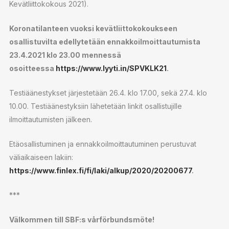
Kevätliittokokous 2021).
Koronatilanteen vuoksi kevätliittokokoukseen
osallistuvilta edellytetään ennakkoilmoittautumista
23.4.2021 klo 23.00 mennessä
osoitteessa
https://www.lyyti.in/SPVKLK21
.
Testiäänestykset järjestetään 26.4. klo 17.00, sekä 27.4. klo
10.00. Testiäänestyksiin lähetetään linkit osallistujille
ilmoittautumisten jälkeen.
Etäosallistuminen ja ennakkoilmoittautuminen perustuvat
väliaikaiseen lakiin:
https://www.finlex.fi/fi/laki/alkup/2020/20200677
.
***
Välkommen till SBF:s vårförbundsmöte!