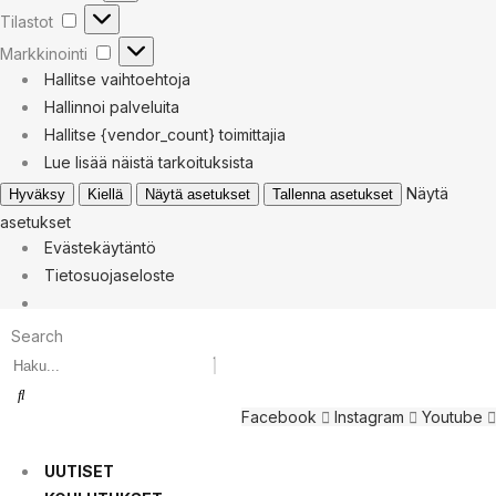
Tilastot
Tilastot
Markkinointi
Markkinointi
Hallitse vaihtoehtoja
Hallinnoi palveluita
Hallitse {vendor_count} toimittajia
Lue lisää näistä tarkoituksista
Näytä
Hyväksy
Kiellä
Näytä asetukset
Tallenna asetukset
asetukset
Evästekäytäntö
Tietosuojaseloste
Search
Facebook
Instagram
Youtube
UUTISET