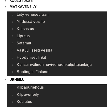
KOULUTUKSET
MATKAVENEILY
Liity veneseuraan
Yhdessä vesille
Katsastus
Liputus
Satamat
Vastuullisesti vesillä
Hyödylliset linkit
Kansainvälinen huviveneenkuljettajankirja
Boating in Finland
URHEILU
Kilpapurjehdus
Kilpaveneily
Koulutus