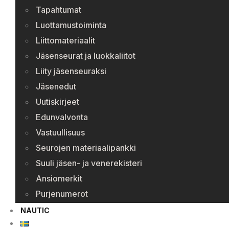
Tapahtumat
Luottamustoiminta
Liittomateriaalit
Jäsenseurat ja luokkaliitot
Liity jäsenseuraksi
Jäsenedut
Uutiskirjeet
Edunvalvonta
Vastuullisuus
Seurojen materiaalipankki
Suuli jäsen- ja venerekisteri
Ansiomerkit
Purjenumerot
NAUTIC