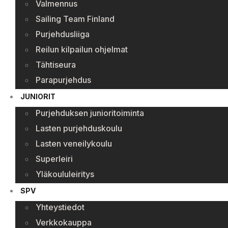
Valmennus
Sailing Team Finland
Purjehdusliiga
Reilun kilpailun ohjelmat
Tähtiseura
Parapurjehdus
JUNIORIT
Purjehduksen junioritoiminta
Lasten purjehduskoulu
Lasten veneilykoulu
Superleiri
Yläkoululeiritys
SPV
Yhteystiedot
Verkkokauppa