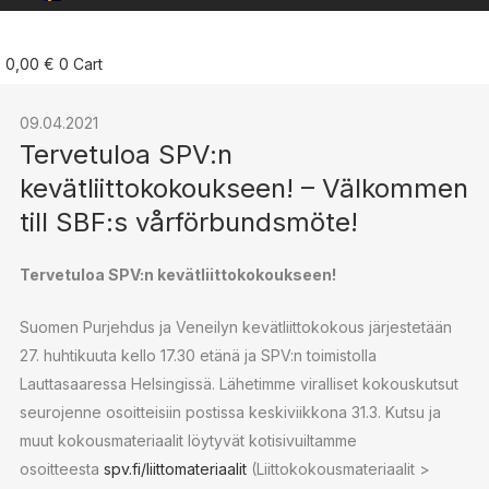
0,00
€
0
Cart
09.04.2021
Tervetuloa SPV:n
kevätliittokokoukseen! – Välkommen
till SBF:s vårförbundsmöte!
Tervetuloa SPV:n kevätliittokokoukseen!
Suomen Purjehdus ja Veneilyn kevätliittokokous järjestetään
27. huhtikuuta kello 17.30 etänä ja SPV:n toimistolla
Lauttasaaressa Helsingissä. Lähetimme viralliset kokouskutsut
seurojenne osoitteisiin postissa keskiviikkona 31.3. Kutsu ja
muut kokousmateriaalit löytyvät kotisivuiltamme
osoitteesta
spv.fi/liittomateriaalit
(Liittokokousmateriaalit >