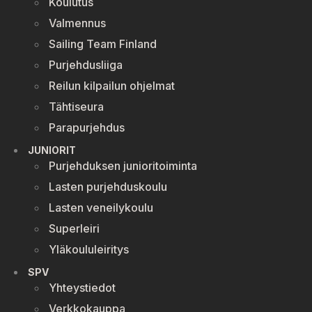
Koulutus
Valmennus
Sailing Team Finland
Purjehdusliiga
Reilun kilpailun ohjelmat
Tähtiseura
Parapurjehdus
JUNIORIT
Purjehduksen junioritoiminta
Lasten purjehduskoulu
Lasten veneilykoulu
Superleiri
Yläkoululeiritys
SPV
Yhteystiedot
Verkkokauppa