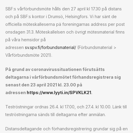
SBF:s vårförbundsmöte hålls den 27 april kl 17.30 på distans
och på SBF:s kontor i Drumsö, Helsingfors. Vi har sänt de
officiella möteskalleserna pä foreningarnas address per post
onsdagen 31.3. Möteskallelsen och övrigt mötesmaterial finns
på våra hemsidor på
adressen
sv.spv.fi/forbundsmaterial/
(Förbundsmaterial >
Vårförbundsmöte 2021).
På grund av coronavirussituationen förutsätts
deltagarna i vårförbundsmötet förhandsregistrera sig
senast den 23 april 2021 kl. 23.00 på
adressen
https://www.lyyti.in/SPVKLK21
.
Teströstningar ordnas 26.4. kl 17.00, och 27.4. kl 10.00. Länk till
teströstningarna sänds till deltagarna efter anmälan.
Distansdeltagande och förhandsregistrering grundar sig på en