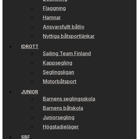
Flaggning
Hamnar
Ansvarsfullt båtliv
Nyttiga båtsportlänkar
IDROTT
Sailing Team Finland
Kappsegling
Seglingsligan
Motorbåtsport
JUNIOR
Barnens seglingsskola
Barnens båtskola
Juniorsegling
Högstadieläger
SBF