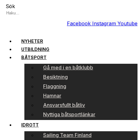
Sök
Facebook
Instagram
Youtube
NYHETER
UTBILDNING
BÅTSPORT
Gå med i en båtklubb
Besiktning
Flaggning
Hamnar
Ansvarsfullt båtliv
Nyttiga båtsportlänkar
IDROTT
Sailing Team Finland