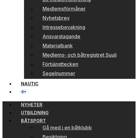
Medlemsförmåner
Nyhetsbrev
Intressebevakning
Ansvarstagande
Materialbank
Medlems- och båtregistret Suuli
Förtjänsttecken
Segelnummer
NAUTIC
NYHETER
UTBILDNING
BÅTSPORT
Gå med i en båtklubb
Besiktning