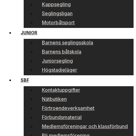
Kappsegling
Seglingsligan
Motorbåtsport
JUNIOR
Barnens seglingsskola
Barnens båtskola
Juniorsegling
Högstadieläger
SBF
Kontaktuppgifter
Nätbutiken
Förtroendeverksamhet
Förbundsmaterial
Medlemsföreningar och klassförbund
Bli medlemsförening