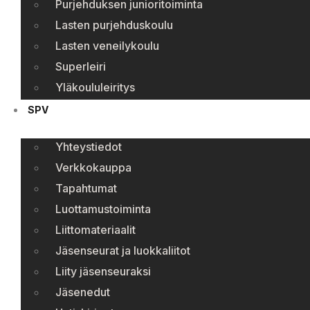
Purjehduksen junioritoiminta
Lasten purjehduskoulu
Lasten veneilykoulu
Superleiri
Yläkoululeiritys
SPV
Yhteystiedot
Verkkokauppa
Tapahtumat
Luottamustoiminta
Liittomateriaalit
Jäsenseurat ja luokkaliitot
Liity jäsenseuraksi
Jäsenedut