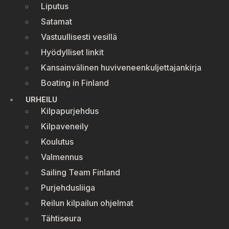
Liputus
Satamat
Vastuullisesti vesillä
Hyödylliset linkit
Kansainvälinen huviveneenkuljettajankirja
Boating in Finland
URHEILU
Kilpapurjehdus
Kilpaveneily
Koulutus
Valmennus
Sailing Team Finland
Purjehdusliiga
Reilun kilpailun ohjelmat
Tähtiseura