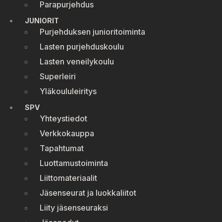
Parapurjehdus
JUNIORIT
Purjehduksen junioritoiminta
Lasten purjehduskoulu
Lasten veneilykoulu
Superleiri
Yläkoululeiritys
SPV
Yhteystiedot
Verkkokauppa
Tapahtumat
Luottamustoiminta
Liittomateriaalit
Jäsenseurat ja luokkaliitot
Liity jäsenseuraksi