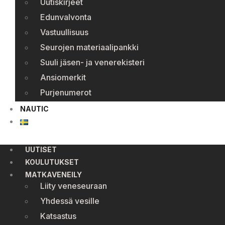
Uutiskirjeet
Edunvalvonta
Vastuullisuus
Seurojen materiaalipankki
Suuli jäsen- ja venerekisteri
Ansiomerkit
Purjenumerot
NAUTIC
UUTISET
KOULUTUKSET
MATKAVENEILY
Liity veneseuraan
Yhdessä vesille
Katsastus