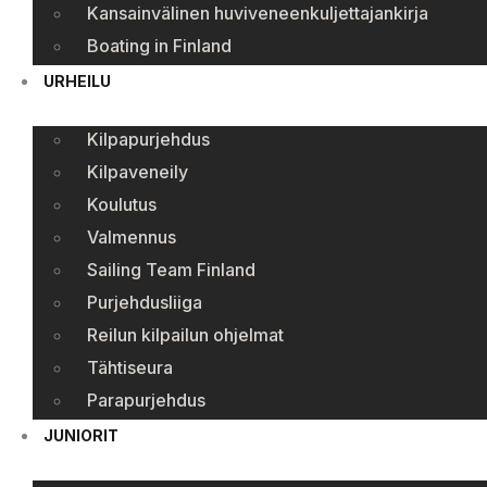
Kansainvälinen huviveneenkuljettajankirja
Boating in Finland
URHEILU
Kilpapurjehdus
Kilpaveneily
Koulutus
Valmennus
Sailing Team Finland
Purjehdusliiga
Reilun kilpailun ohjelmat
Tähtiseura
Parapurjehdus
JUNIORIT