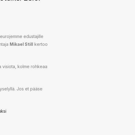
seurojemme edustajille
htaja
Mikael Still
kertoo
a visiota, kolme rohkeaa
yselyllä. Jos et pääse
uksi