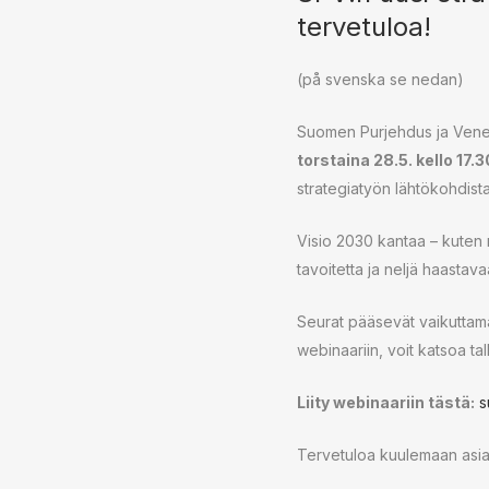
tervetuloa!
(på svenska se nedan)
Suomen Purjehdus ja Veneil
torstaina 28.5. kello 17.
strategiatyön lähtökohdista
Visio 2030 kantaa – kuten 
tavoitetta ja neljä haastav
Seurat pääsevät vaikuttamaa
webinaariin, voit katsoa ta
Liity webinaariin tästä:
s
Tervetuloa kuulemaan asias