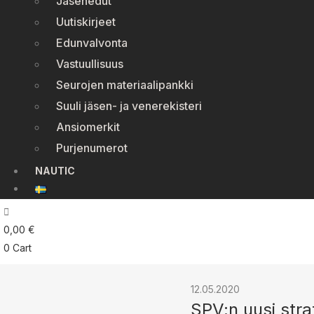
Jäsenedut
Uutiskirjeet
Edunvalvonta
Vastuullisuus
Seurojen materiaalipankki
Suuli jäsen- ja venerekisteri
Ansiomerkit
Purjenumerot
NAUTIC
0,00
€
0
Cart
12.05.2020
SPV:n uusi stra