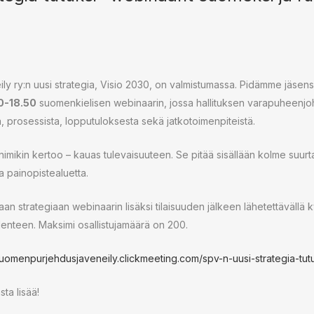
y ry:n uusi strategia, Visio 2030, on valmistumassa. Pidämme jäsen
30-18.50
suomenkielisen webinaarin, jossa hallituksen varapuheenjo
, prosessista, lopputuloksesta sekä jatkotoimenpiteistä.
nimikin kertoo – kauas tulevaisuuteen. Se pitää sisällään kolme suurt
aa painopistealuetta.
n strategiaan webinaarin lisäksi tilaisuuden jälkeen lähetettävällä k
llenteen. Maksimi osallistujamäärä on 200.
uomenpurjehdusjaveneily.clickmeeting.com/spv-n-uusi-strategia-tut
ta lisää!