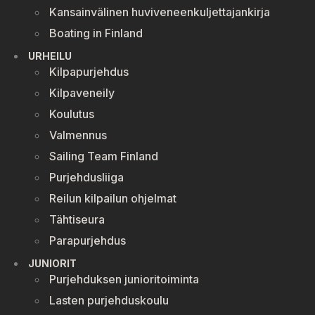
Kansainvälinen huviveneenkuljettajankirja
Boating in Finland
URHEILU
Kilpapurjehdus
Kilpaveneily
Koulutus
Valmennus
Sailing Team Finland
Purjehdusliiga
Reilun kilpailun ohjelmat
Tähtiseura
Parapurjehdus
JUNIORIT
Purjehduksen junioritoiminta
Lasten purjehduskoulu