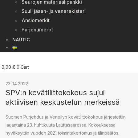
Seurojen materiaalipankki
Suuli jäsen- ja venerekisteri
Ansiomerkit
Purjenumerot
NAUTIC
0,00
€
0
Cart
23.04.2022
SPV:n kevätliittokokous sujui
aktiivisen keskustelun merkeissä
Suomen Purjehdus ja Veneilyn kevätliittokokous järjestettiin
lauantaina 23. huhtikuuta Lauttasaaressa. Kokouksessa
hyväksyttiin vuoden 2021 toimintakertomus ja tilinpäätös.