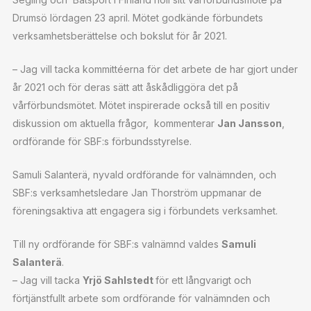
Drumsö lördagen 23 april. Mötet godkände förbundets
verksamhetsberättelse och bokslut för år 2021.
– Jag vill tacka kommittéerna för det arbete de har gjort under
år 2021 och för deras sätt att åskådliggöra det på
vårförbundsmötet. Mötet inspirerade också till en positiv
diskussion om aktuella frågor, kommenterar
Jan Jansson
,
ordförande för SBF:s förbundsstyrelse.
Samuli Salanterä, nyvald ordförande för valnämnden, och
SBF:s verksamhetsledare Jan Thorström uppmanar de
föreningsaktiva att engagera sig i förbundets verksamhet.
Till ny ordförande för SBF:s valnämnd valdes
Samuli
Salanterä
.
– Jag vill tacka
Yrjö Sahlstedt
för ett långvarigt och
förtjänstfullt arbete som ordförande för valnämnden och