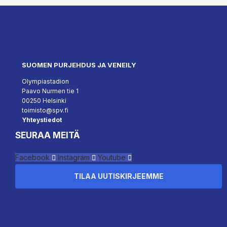
SUOMEN PURJEHDUS JA VENEILY
Olympiastadion
Paavo Nurmen tie 1
00250 Helsinki
toimisto@spv.fi
Yhteystiedot
SEURAA MEITÄ
Facebook
Instagram
Youtube
TILAA UUTISKIRJEEMME
``