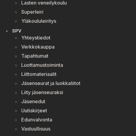
Lasten veneilykoulu
Superleiri
Yläkoululeiritys
SPV
Yhteystiedot
Verkkokauppa
Tapahtumat
Luottamustoiminta
Liittomateriaalit
Jäsenseurat ja luokkaliitot
Liity jäsenseuraksi
Jäsenedut
Uutiskirjeet
Edunvalvonta
Vastuullisuus