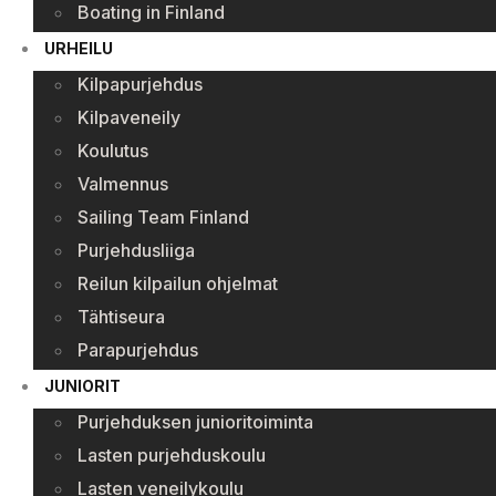
Boating in Finland
URHEILU
Kilpapurjehdus
Kilpaveneily
Koulutus
Valmennus
Sailing Team Finland
Purjehdusliiga
Reilun kilpailun ohjelmat
Tähtiseura
Parapurjehdus
JUNIORIT
Purjehduksen junioritoiminta
Lasten purjehduskoulu
Lasten veneilykoulu