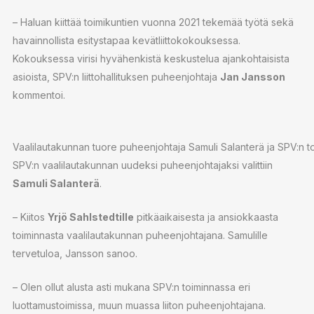
– Haluan kiittää toimikuntien vuonna 2021 tekemää työtä sekä
havainnollista esitystapaa kevätliittokokouksessa.
Kokouksessa virisi hyvähenkistä keskustelua ajankohtaisista
asioista, SPV:n liittohallituksen puheenjohtaja
Jan Jansson
kommentoi.
Vaalilautakunnan tuore puheenjohtaja Samuli Salanterä ja SPV:n to
SPV:n vaalilautakunnan uudeksi puheenjohtajaksi valittiin
Samuli Salanterä
.
– Kiitos
Yrjö Sahlstedtille
pitkäaikaisesta ja ansiokkaasta
toiminnasta vaalilautakunnan puheenjohtajana. Samulille
tervetuloa, Jansson sanoo.
– Olen ollut alusta asti mukana SPV:n toiminnassa eri
luottamustoimissa, muun muassa liiton puheenjohtajana.