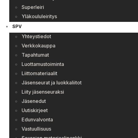
Superleiri
Yläkoululeiritys
SPV
Yhteystiedot
Verkkokauppa
Tapahtumat
Luottamustoiminta
Liittomateriaalit
Jäsenseurat ja luokkaliitot
Liity jäsenseuraksi
Jäsenedut
Uutiskirjeet
Edunvalvonta
Vastuullisuus