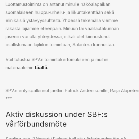
Luottamustoiminta on antanut minulle näköalapaikan
suomalaiseen huippu-urheilu- ja liikuntakenttään sekä
elinikäisiä ystävyyssuhteita. Yhdessä tekemällä viemme
rakasta lajiamme eteenpäin. Minuun tai vaalilautakunnan
jäseniin voi olla yhteydessä, mikäli olet kiinnostunut
osallistumaan lajiliiton toimintaan, Salanterä kannustaa.
Voit tutustua SPV:n toimintakertomukseen ja muihin
materiaaleihin
täällä.
SPV:n erityispalkinnot jaettiin Patrick Anderssonille, Raija Alapete
***
Aktiv diskussion under SBF:s
vårförbundsmöte
Segling och Båtsport i Finland höll sitt vårförbundsmöte på