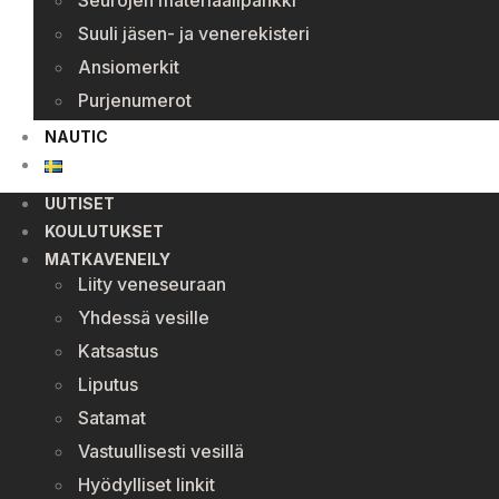
Seurojen materiaalipankki
Suuli jäsen- ja venerekisteri
Ansiomerkit
Purjenumerot
NAUTIC
UUTISET
KOULUTUKSET
MATKAVENEILY
Liity veneseuraan
Yhdessä vesille
Katsastus
Liputus
Satamat
Vastuullisesti vesillä
Hyödylliset linkit