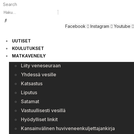
Search
Facebook
Instagram
Youtube
UUTISET
KOULUTUKSET
MATKAVENEILY
Liity veneseuraan
Yhdessä vesille
Katsastus
Liputus
Satamat
Vastuullisesti vesillä
Hyödylliset linkit
Kansainvälinen huviveneenkuljettajankirja