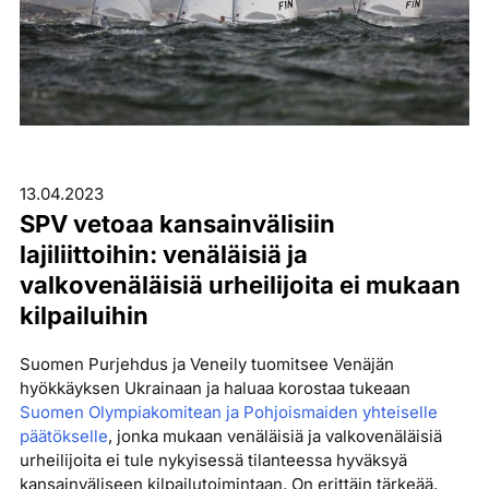
13.04.2023
SPV vetoaa kansainvälisiin
lajiliittoihin: venäläisiä ja
valkovenäläisiä urheilijoita ei mukaan
kilpailuihin
Suomen Purjehdus ja Veneily tuomitsee Venäjän
hyökkäyksen Ukrainaan ja haluaa korostaa tukeaan
Suomen Olympiakomitean ja Pohjoismaiden yhteiselle
päätökselle
, jonka mukaan venäläisiä ja valkovenäläisiä
urheilijoita ei tule nykyisessä tilanteessa hyväksyä
kansainväliseen kilpailutoimintaan. On erittäin tärkeää,