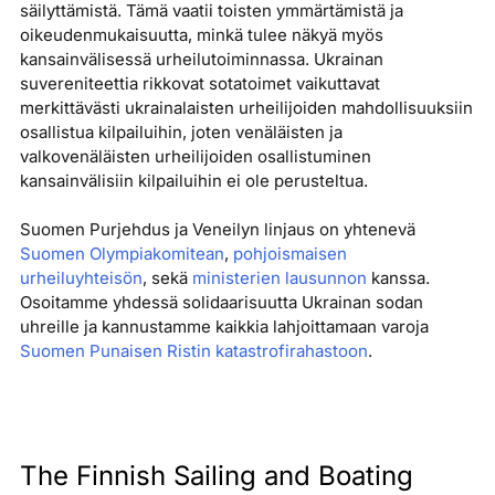
säilyttämistä. Tämä vaatii toisten ymmärtämistä ja
oikeudenmukaisuutta, minkä tulee näkyä myös
kansainvälisessä urheilutoiminnassa. Ukrainan
suvereniteettia rikkovat sotatoimet vaikuttavat
merkittävästi ukrainalaisten urheilijoiden mahdollisuuksiin
osallistua kilpailuihin, joten venäläisten ja
valkovenäläisten urheilijoiden osallistuminen
kansainvälisiin kilpailuihin ei ole perusteltua.
Suomen Purjehdus ja Veneilyn linjaus on yhtenevä
Suomen Olympiakomitean
,
pohjoismaisen
urheiluyhteisön
, sekä
ministerien lausunnon
kanssa.
Osoitamme yhdessä solidaarisuutta Ukrainan sodan
uhreille ja kannustamme kaikkia lahjoittamaan varoja
Suomen Punaisen Ristin katastrofirahastoon
.
The Finnish Sailing and Boating