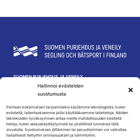
SUOMEN PURJEHDUS JA VENEILY
Hallinnoi evästeiden
Olympiastadion
Paavo Nurmen tie 1
suostumusta
00250 Helsinki
toimisto@spv.fi
Parhaan kokemuksen tarjoamiseksi käytämme teknologioita, kuten
Yhteystiedot
evästeitä, tallentaaksemme ja/tai käyttääksemme laitetietoja. Näiden
tekniikoiden hyväksyminen antaa meille mahdollisuuden käsitellä
SEURAA MEITÄ
tietoja, kuten selauskäyttäytymistä tai yksilöllisiä tunnuksia tällä
sivustolla. Suostumuksen jättäminen tai peruuttaminen voi vaikuttaa
haitallisesti tiettyihin ominaisuuksiin ja toimintoihin.