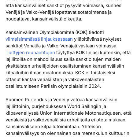
että kansainväliset sanktiot pysyvät voimassa, kunnes
Venäjä ja Valko-Venäjä lopettavat sotatoimensa ja
noudattavat kansainvälistä oikeutta.
Kansainvälinen Olympiakomitea (KOK) tiedotti
viimeisimmässä linjauksessaan
ylläpitävänsä nykyiset
sanktiot Venäjää ja Valko-Venäjää vastaan voimassa.
Tiettyjen reunaehtojen
täytyttyä KOK linjasi kuitenkin, että
lajiliitoilla on mahdollisuus sallia sanktioitujen maiden
yksittäisten urheilijoiden osallistuminen kansainvälisiin
kilpailuihin ilman maatunnuksia. KOK ei toistaiseksi
ottanut kantaa venäläisten ja valkovenäläisten
osallistumiseen Pariisin olympialaisiin 2024.
Suomen Purjehdus ja Veneily vetoaa kansainvälisiin
lajiliittoihin, purjehduksessa World Sailingiin ja
kilpaveneilyssä Union Internationale Motonautiqueen, että
venäläisiä ja valkovenäläisiä urheilijoita ei oteta mukaan
kansainväliseen kilpailutoimintaan. Yhteisön
kansainvälisyys on olennainen osa merenkulun kulttuurin