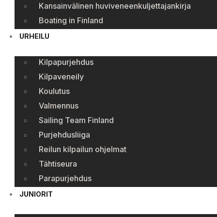
Kansainvälinen huviveneenkuljettajankirja
Boating in Finland
URHEILU
Kilpapurjehdus
Kilpaveneily
Koulutus
Valmennus
Sailing Team Finland
Purjehdusliiga
Reilun kilpailun ohjelmat
Tähtiseura
Parapurjehdus
JUNIORIT