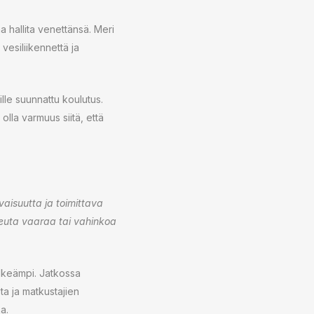
a hallita venettänsä. Meri
vesiliikennettä ja
lle suunnattu koulutus.
 olla varmuus siitä, että
aisuutta ja toimittava
iheuta vaaraa tai vahinkoa
elkeämpi. Jatkossa
ta ja matkustajien
a.