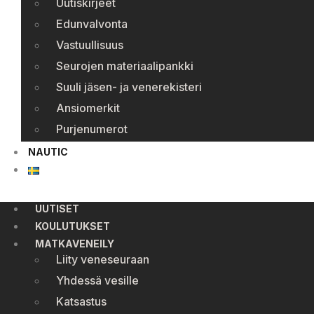
Uutiskirjeet
Edunvalvonta
Vastuullisuus
Seurojen materiaalipankki
Suuli jäsen- ja venerekisteri
Ansiomerkit
Purjenumerot
NAUTIC
UUTISET
KOULUTUKSET
MATKAVENEILY
Liity veneseuraan
Yhdessä vesille
Katsastus