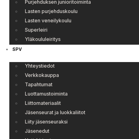
Purjehduksen junioritoiminta
Lasten purjehduskoulu
Lasten veneilykoulu
Superleiri
Yläkoululeiritys
SPV
Yhteystiedot
Verkkokauppa
Tapahtumat
Luottamustoiminta
Liittomateriaalit
Jäsenseurat ja luokkaliitot
Liity jäsenseuraksi
Jäsenedut