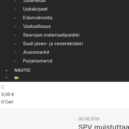
Jäsenedut
Uutiskirjeet
Edunvalvonta
Vastuullisuus
Seurojen materiaalipankki
Suuli jäsen- ja venerekisteri
Ansiomerkit
Purjenumerot
NAUTIC
0,00
€
0
Cart
06.08.2019
SPV muistuttaa 