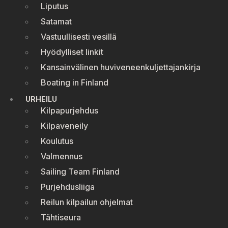
Liputus
Satamat
Vastuullisesti vesillä
Hyödylliset linkit
Kansainvälinen huviveneenkuljettajankirja
Boating in Finland
URHEILU
Kilpapurjehdus
Kilpaveneily
Koulutus
Valmennus
Sailing Team Finland
Purjehdusliiga
Reilun kilpailun ohjelmat
Tähtiseura