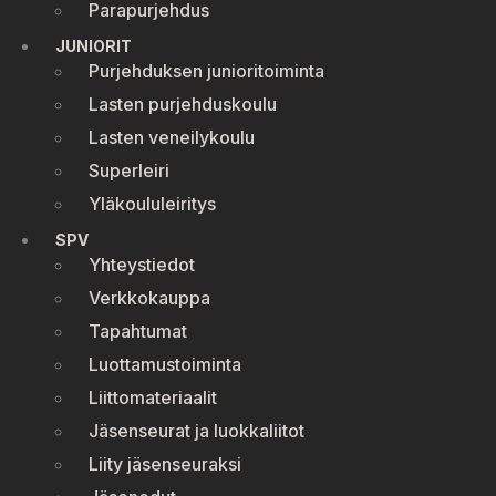
Parapurjehdus
JUNIORIT
Purjehduksen junioritoiminta
Lasten purjehduskoulu
Lasten veneilykoulu
Superleiri
Yläkoululeiritys
SPV
Yhteystiedot
Verkkokauppa
Tapahtumat
Luottamustoiminta
Liittomateriaalit
Jäsenseurat ja luokkaliitot
Liity jäsenseuraksi