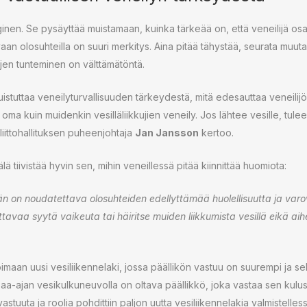
ginen. Se pysäyttää muistamaan, kuinka tärkeää on, että veneilijä osa
aan olosuhteilla on suuri merkitys. Aina pitää tähystää, seurata muuta 
jen tunteminen on välttämätöntä.
tuttaa veneilyturvallisuuden tärkeydestä, mitä edesauttaa veneilijöi
n oma kuin muidenkin vesilläliikkujien veneily. Jos lähtee vesille, tulee
liittohallituksen puheenjohtaja
Jan Jansson
kertoo.
lä tiivistää hyvin sen, mihin veneillessä pitää kiinnittää huomiota:
n on noudatettava olosuhteiden edellyttämää huolellisuutta ja varov
ottavaa syytä vaikeuta tai häiritse muiden liikkumista vesillä eikä a
imaan uusi vesiliikennelaki, jossa päällikön vastuu on suurempi ja s
paa-ajan vesikulkuneuvolla on oltava päällikkö, joka vastaa sen kulus
vastuuta ja roolia pohdittiin paljon uutta vesiliikennelakia valmistelless