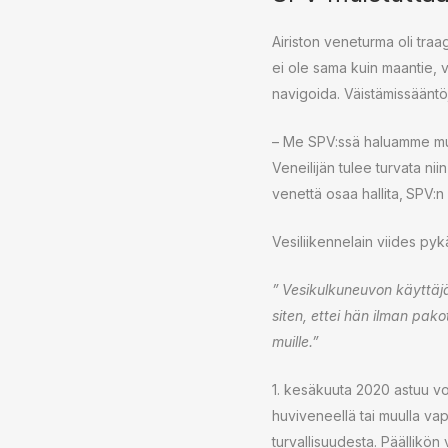
Airiston veneturma oli traa
ei ole sama kuin maantie, v
navigoida. Väistämissääntö
– Me SPV:ssä haluamme muis
Veneilijän tulee turvata nii
venettä osaa hallita,
SPV:n 
Vesiliikennelain viides pykä
” Vesikulkuneuvon käyttäjä
siten, ettei hän ilman pak
muille.”
1. kesäkuuta 2020 astuu vo
huviveneellä tai muulla va
turvallisuudesta. Päällikön 