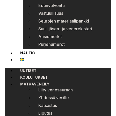
Edunvalvonta
Vastuullisuus
Seurojen materiaalipankki
Suuli jäsen- ja venerekisteri
Ansiomerkit
Purjenumerot
NAUTIC
UUTISET
KOULUTUKSET
MATKAVENEILY
Liity veneseuraan
Yhdessä vesille
Katsastus
Liputus