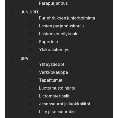
Parapurjehdus
JUNIORIT
Purjehduksen junioritoiminta
Lasten purjehduskoulu
Lasten veneilykoulu
Superleiri
Yläkoululeiritys
SPV
Yhteystiedot
Verkkokauppa
Tapahtumat
Luottamustoiminta
Liittomateriaalit
Jäsenseurat ja luokkaliitot
Liity jäsenseuraksi