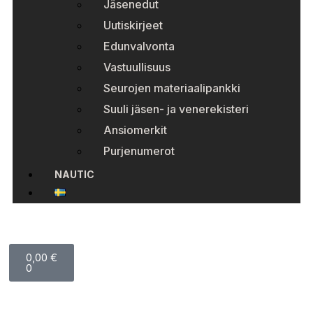
Jäsenedut
Uutiskirjeet
Edunvalvonta
Vastuullisuus
Seurojen materiaalipankki
Suuli jäsen- ja venerekisteri
Ansiomerkit
Purjenumerot
NAUTIC
0,00
€
0