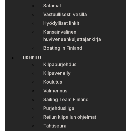
Satamat
Vastuullisesti vesillä
Hyödylliset linkit
Kansainvälinen
huviveneenkuljettajankirja
Boating in Finland
URHEILU
Kilpapurjehdus
Kilpaveneily
Koulutus
Valmennus
Sailing Team Finland
Purjehdusliiga
Reilun kilpailun ohjelmat
Tähtiseura