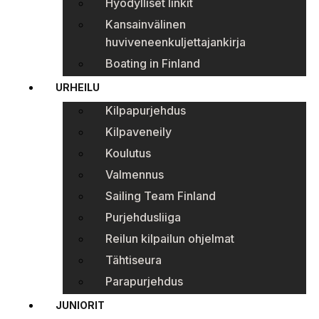
Hyödylliset linkit
Kansainvälinen
huviveneenkuljettajankirja
Boating in Finland
URHEILU
Kilpapurjehdus
Kilpaveneily
Koulutus
Valmennus
Sailing Team Finland
Purjehdusliiga
Reilun kilpailun ohjelmat
Tähtiseura
Parapurjehdus
JUNIORIT