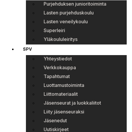
Purjehduksen junioritoiminta
Lasten purjehduskoulu
Lasten veneilykoulu
Superleiri
Yläkoululeiritys
SPV
Yhteystiedot
Verkkokauppa
Tapahtumat
Luottamustoiminta
Liittomateriaalit
Jäsenseurat ja luokkaliitot
Liity jäsenseuraksi
Jäsenedut
Uutiskirjeet