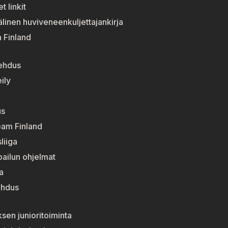
t linkit
linen huviveneenkuljettajankirja
n Finland
jehdus
ily
us
eam Finland
liiga
lpailun ohjelmat
a
ehdus
sen junioritoiminta