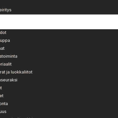
i
iritys
dot
auppa
at
stoiminta
riaalit
at ja luokkaliitot
enseuraksi
t
et
onta
suus