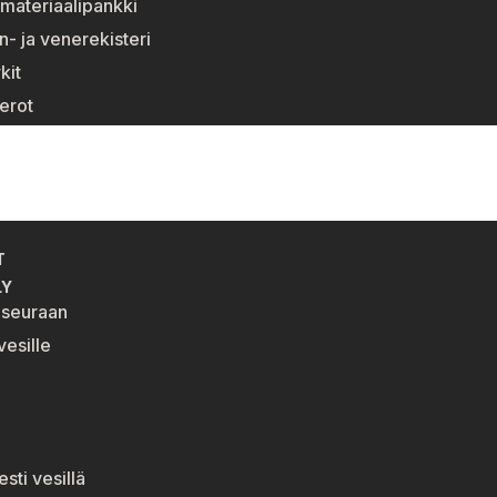
materiaalipankki
n- ja venerekisteri
kit
erot
T
LY
eseuraan
esille
esti vesillä