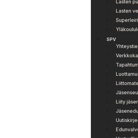
Lasten p
Lasten ve
Superleir
Yläkoulule
SPV
Yhteystie
Verkkok
Tapahtum
Luottamu
Liittomate
Jäsenseur
Liity jäs
Jäsenedu
Uutiskirje
Edunvalv