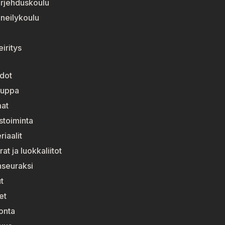
urjehduskoulu
neilykoulu
i
iritys
dot
auppa
at
stoiminta
riaalit
at ja luokkaliitot
enseuraksi
t
et
onta