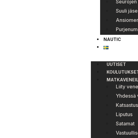
Seurojen 
Suuli jäse
Ansiomer
Purjenum
NAUTIC
UUTISET
KOULUTUKSE
MATKAVENEI
Liity ven
Yhdessä v
Katsastus
Liputus
Satamat
Vastuullis