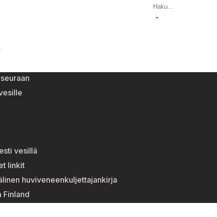
Y
eseuraan
esille
esti vesillä
t linkit
linen huviveneenkuljettajankirja
n Finland