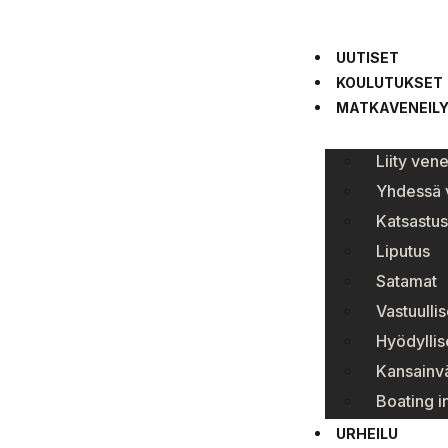
UUTISET
KOULUTUKSET
MATKAVENEIL
Liity ven
Yhdessä v
Katsastus
Liputus
Satamat
Vastuullis
Hyödyllise
Kansainvä
Boating i
URHEILU