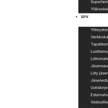
Superleir
Yläkoulule
SPV
Yhteystie
Verkkok
Tapahtum
Luottamu
Liittomate
Jäsenseur
Liity jäs
Jäsenedu
Uutiskirje
Edunvalv
Vastuulli