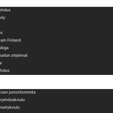
jehdus
ily
us
eam Finland
liiga
lpailun ohjelmat
a
ehdus
sen junioritoiminta
urjehduskoulu
neilykoulu