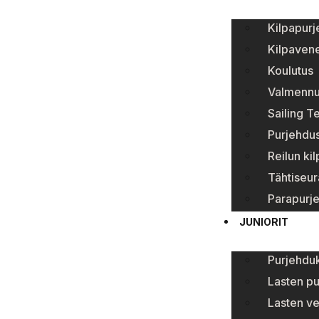
Kilpapur
Kilpavene
Koulutus
Valmenn
Sailing T
Purjehdus
Reilun ki
Tähtiseur
Parapurj
JUNIORIT
Purjehduk
Lasten p
Lasten ve