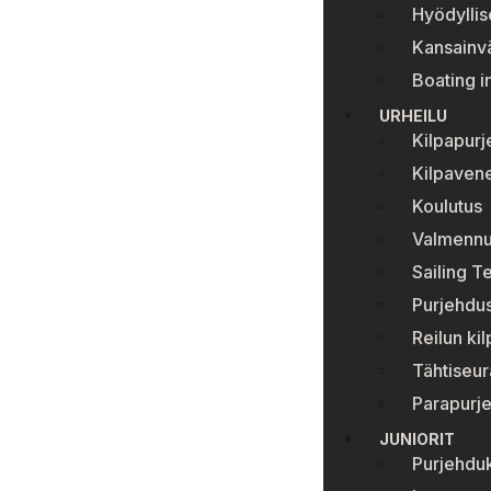
Hyödyllise
Kansainvä
Boating i
URHEILU
Kilpapur
Kilpavene
Koulutus
Valmenn
Sailing T
Purjehdus
Reilun ki
Tähtiseur
Parapurj
JUNIORIT
Purjehduk