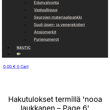
Edunvalvonta
Vastuullisuus
Seurojen materiaalipankki
Suuli jäsen- ja venerekisteri
Ansiomerkit
Purjenumerot
NAUTIC
0,00
€
0
Cart
Hakutulokset termillä 'nooa
laukkanen – Page 6'