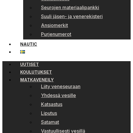
Seurojen materiaalipankki
Suuli jäsen- ja venerekisteri
Ansiomerkit
Purjenumerot
NAUTIC
UUTISET
KOULUTUKSET
MATKAVENEILY
Liity veneseuraan
Yhdessä vesille
Katsastus
Liputus
Satamat
Vastuullisesti vesillä