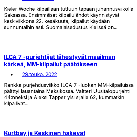
Kieler Woche kilpaillaan tuttuun tapaan juhannusviikolla
Saksassa. Ensimmäiset kilpailulähdöt käynnistyvät
keskiviikkona 22. kesäkuuta, kilpailut käydään
sunnuntaihin asti. Suomalaisedustus Kielissä on...
ILCA 7 -purjehtijat lähestyvät maailman
kärkeä, MM-kilpailut päätökseen
29.touko. 2022
Rankka purjehdusviikko ILCA 7 -luokan MM-kilpailuissa
päättyi lauantaina Meksikossa. Valtteri Uusitalopurjehti
44:nneksi ja Aleksi Tapper ylsi sijalle 62, kummatkin
kilpailivat...
Kurtbay ja Keskinen hakevat