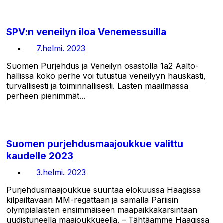
SPV:n veneilyn iloa Venemessuilla
7.helmi. 2023
Suomen Purjehdus ja Veneilyn osastolla 1a2 Aalto-
hallissa koko perhe voi tutustua veneilyyn hauskasti,
turvallisesti ja toiminnallisesti. Lasten maailmassa
perheen pienimmät...
Suomen purjehdusmaajoukkue valittu
kaudelle 2023
3.helmi. 2023
Purjehdusmaajoukkue suuntaa elokuussa Haagissa
kilpailtavaan MM-regattaan ja samalla Pariisin
olympialaisten ensimmäiseen maapaikkakarsintaan
uudistuneella maajoukkueella. – Tähtäämme Haagissa