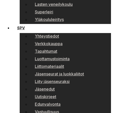
Lasten veneilykoulu
Superleiri
Yläkoululeiritys
SPV
Yhteystiedot
Verkkokauppa
Tapahtumat
Luottamustoiminta
Liittomateriaalit
Jäsenseurat ja luokkaliitot
Liity jäsenseuraksi
Jäsenedut
Uutiskirjeet
Edunvalvonta
Vastuullisuus