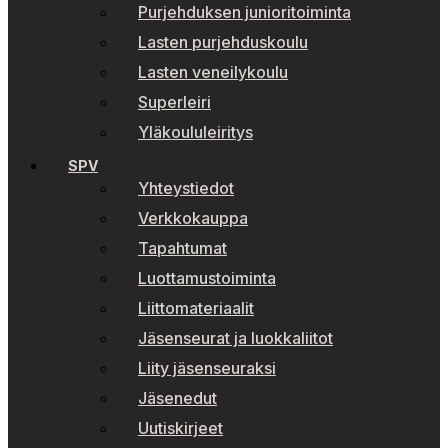
Purjehduksen junioritoiminta
Lasten purjehduskoulu
Lasten veneilykoulu
Superleiri
Yläkoululeiritys
SPV
Yhteystiedot
Verkkokauppa
Tapahtumat
Luottamustoiminta
Liittomateriaalit
Jäsenseurat ja luokkaliitot
Liity jäsenseuraksi
Jäsenedut
Uutiskirjeet