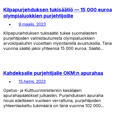
Kilpapurjehduksen tukisäätiö — 15 000 euroa
olympialuokkien purjehtijoille
9.maalis. 2023
Kilpapurjehduksen tukisäätiö tukee suomalaisten
purjehtijoiden valmistautumista olympialuokkien
arvokilpailuihin vuosittain myöntämillä avustuksilla. Tänä
vuonna säätiö jakoi yhteensä 15 000 euroa. Säätiö...
Kahdeksalle purjehtijalle OKM:n apurahaa
15.helmi. 2023
Opetus- ja Kulttuuriministeriön kesälajien
apurahapäätökset julkaistiin. Purjehduksen apuraha
nousi edelliseen vuoteen verrattuna, purjehtijoiden
yhteenlaskettu tukimäärä on tänä vuonna 102 000...