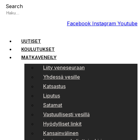
Search
Facebook
Instagram
Youtube
UUTISET
KOULUTUKSET
MATKAVENEILY
Liity veneseuraan
Yhdessä vesille
Katsastus
Liputus
Satamat
Vastuullisesti vesillä
Hyödylliset linkit
Kansainvälinen