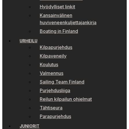
Hyödylliset linkit
Kansainvälinen
huviveneenkuljettajankirja
Boating in Finland
URHEILU
Kilpapurjehdus
Kilpaveneily
Koulutus
Valmennus
Sailing Team Finland
Purjehdusliiga
Reilun kilpailun ohjelmat
Tähtiseura
Parapurjehdus
JUNIORIT