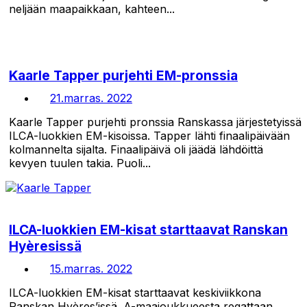
neljään maapaikkaan, kahteen...
Kaarle Tapper purjehti EM-pronssia
21.marras. 2022
Kaarle Tapper purjehti pronssia Ranskassa järjestetyissä
ILCA-luokkien EM-kisoissa. Tapper lähti finaalipäivään
kolmannelta sijalta. Finaalipäivä oli jäädä lähdöittä
kevyen tuulen takia. Puoli...
ILCA-luokkien EM-kisat starttaavat Ranskan
Hyèresissä
15.marras. 2022
ILCA-luokkien EM-kisat starttaavat keskiviikkona
Ranskan Hyères’issä. A-maajoukkueesta regattaan