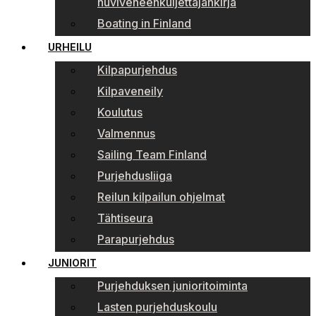
huviveneenkuljettajankirja
Boating in Finland
URHEILU
Kilpapurjehdus
Kilpaveneily
Koulutus
Valmennus
Sailing Team Finland
Purjehdusliiga
Reilun kilpailun ohjelmat
Tähtiseura
Parapurjehdus
JUNIORIT
Purjehduksen junioritoiminta
Lasten purjehduskoulu