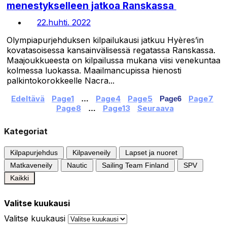
menestykselleen jatkoa Ranskassa
22.huhti. 2022
Olympiapurjehduksen kilpailukausi jatkuu Hyères’in
kovatasoisessa kansainvälisessä regatassa Ranskassa.
Maajoukkueesta on kilpailussa mukana viisi venekuntaa
kolmessa luokassa. Maailmancupissa hienosti
palkintokorokkeelle Nacra...
Edeltävä
Page
1
Page
4
Page
5
Page
7
…
Page
6
Page
8
Page
13
Seuraava
…
Kategoriat
Kilpapurjehdus
Kilpaveneily
Lapset ja nuoret
Matkaveneily
Nautic
Sailing Team Finland
SPV
Kaikki
Valitse kuukausi
Valitse kuukausi