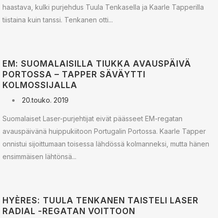
haastava, kulki purjehdus Tuula Tenkasella ja Kaarle Tapperilla
tiistaina kuin tanssi. Tenkanen otti...
EM: SUOMALAISILLA TIUKKA AVAUSPÄIVÄ
PORTOSSA – TAPPER SÄVÄYTTI
KOLMOSSIJALLA
20.touko. 2019
Suomalaiset Laser-purjehtijat eivät päässeet EM-regatan
avauspäivänä huippukiitoon Portugalin Portossa. Kaarle Tapper
onnistui sijoittumaan toisessa lähdössä kolmanneksi, mutta hänen
ensimmäisen lähtönsä...
HYÈRES: TUULA TENKANEN TAISTELI LASER
RADIAL -REGATAN VOITTOON