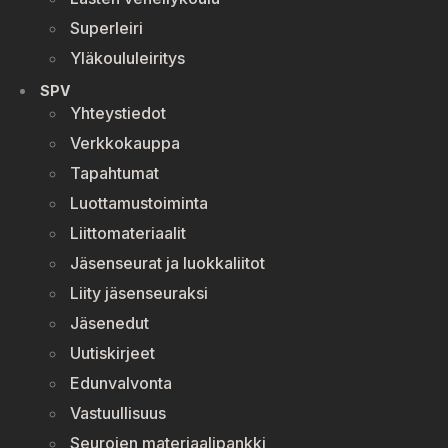
Superleiri
Yläkoululeiritys
SPV
Yhteystiedot
Verkkokauppa
Tapahtumat
Luottamustoiminta
Liittomateriaalit
Jäsenseurat ja luokkaliitot
Liity jäsenseuraksi
Jäsenedut
Uutiskirjeet
Edunvalvonta
Vastuullisuus
Seurojen materiaalipankki