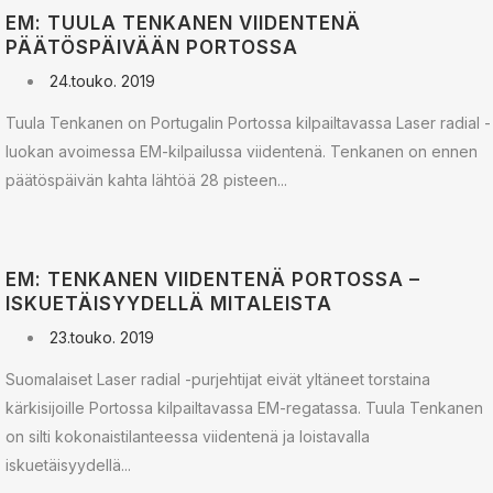
EM: TUULA TENKANEN VIIDENTENÄ
PÄÄTÖSPÄIVÄÄN PORTOSSA
24.touko. 2019
Tuula Tenkanen on Portugalin Portossa kilpailtavassa Laser radial -
luokan avoimessa EM-kilpailussa viidentenä. Tenkanen on ennen
päätöspäivän kahta lähtöä 28 pisteen...
EM: TENKANEN VIIDENTENÄ PORTOSSA –
ISKUETÄISYYDELLÄ MITALEISTA
23.touko. 2019
Suomalaiset Laser radial -purjehtijat eivät yltäneet torstaina
kärkisijoille Portossa kilpailtavassa EM-regatassa. Tuula Tenkanen
on silti kokonaistilanteessa viidentenä ja loistavalla
iskuetäisyydellä...