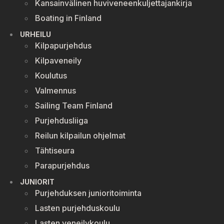
Kansainvälinen huviveneenkuljettajankirja
Boating in Finland
URHEILU
Kilpapurjehdus
Kilpaveneily
Koulutus
Valmennus
Sailing Team Finland
Purjehdusliiga
Reilun kilpailun ohjelmat
Tähtiseura
Parapurjehdus
JUNIORIT
Purjehduksen junioritoiminta
Lasten purjehduskoulu
Lasten veneilykoulu