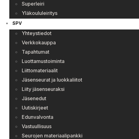
Superleiri
Yläkoululeiritys
SPV
Yhteystiedot
Verkkokauppa
Tapahtumat
Luottamustoiminta
Liittomateriaalit
Jäsenseurat ja luokkaliitot
Liity jäsenseuraksi
Jäsenedut
Uutiskirjeet
Edunvalvonta
Vastuullisuus
Seurojen materiaalipankki