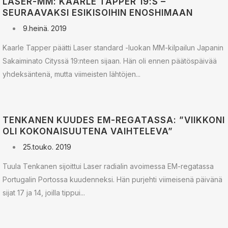
LASER-MM: KAARLE TAPPER 19:S –
SEURAAVAKSI ESIKISOIHIN ENOSHIMAAN
9.heinä. 2019
Kaarle Tapper päätti Laser standard -luokan MM-kilpailun Japanin
Sakaiminato Cityssä 19:nteen sijaan. Hän oli ennen päätöspäivää
yhdeksäntenä, mutta viimeisten lähtöjen...
TENKANEN KUUDES EM-REGATASSA: ”VIIKKONI
OLI KOKONAISUUTENA VAIHTELEVA”
25.touko. 2019
Tuula Tenkanen sijoittui Laser radialin avoimessa EM-regatassa
Portugalin Portossa kuudenneksi. Hän purjehti viimeisenä päivänä
sijat 17 ja 14, joilla tippui...