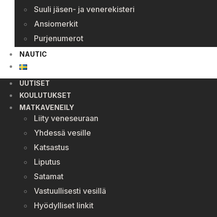
Suuli jäsen- ja venerekisteri
Ansiomerkit
Purjenumerot
NAUTIC
UUTISET
KOULUTUKSET
MATKAVENEILY
Liity veneseuraan
Yhdessä vesille
Katsastus
Liputus
Satamat
Vastuullisesti vesillä
Hyödylliset linkit