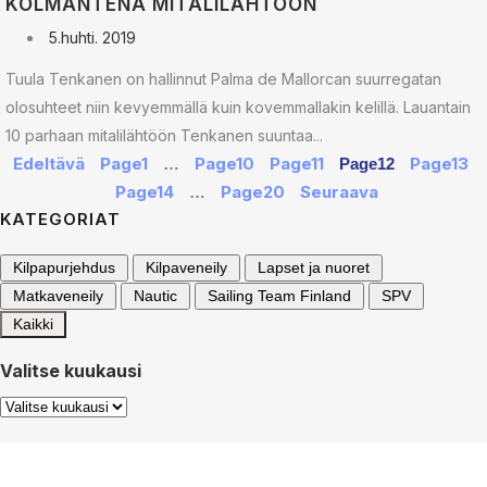
KOLMANTENA MITALILÄHTÖÖN
5.huhti. 2019
Tuula Tenkanen on hallinnut Palma de Mallorcan suurregatan
olosuhteet niin kevyemmällä kuin kovemmallakin kelillä. Lauantain
10 parhaan mitalilähtöön Tenkanen suuntaa...
Edeltävä
Page
1
Page
10
Page
11
Page
13
…
Page
12
Page
14
Page
20
Seuraava
…
KATEGORIAT
Kilpapurjehdus
Kilpaveneily
Lapset ja nuoret
Matkaveneily
Nautic
Sailing Team Finland
SPV
Kaikki
Valitse kuukausi
Valitse
kuukausi