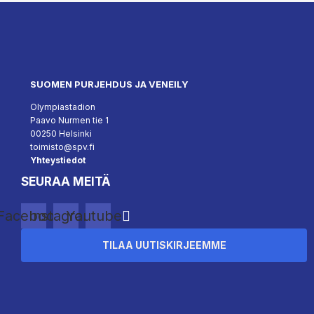
SUOMEN PURJEHDUS JA VENEILY
Olympiastadion
Paavo Nurmen tie 1
00250 Helsinki
toimisto@spv.fi
Yhteystiedot
SEURAA MEITÄ
Facebook
Instagram
Youtube
TILAA UUTISKIRJEEMME
``