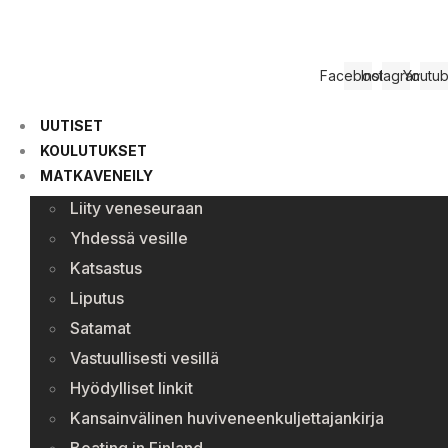
Facebook
Instagram
Youtu
UUTISET
KOULUTUKSET
MATKAVENEILY
Liity veneseuraan
Yhdessä vesille
Katsastus
Liputus
Satamat
Vastuullisesti vesillä
Hyödylliset linkit
Kansainvälinen huviveneenkuljettajankirja