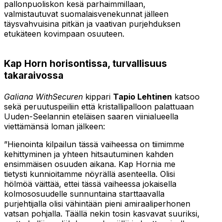
pallonpuoliskon kesä parhaimmillaan,
valmistautuvat suomalaisvenekunnat jälleen
täysvahvuisina pitkän ja vaativan purjehduksen
etukäteen kovimpaan osuuteen.
Kap Horn horisontissa, turvallisuus
takaraivossa
Galiana WithSecuren
kippari
Tapio Lehtinen
katsoo
sekä peruutuspeiliin että kristallipalloon palattuaan
Uuden-Seelannin eteläisen saaren viinialueella
viettämänsä loman jälkeen:
”Hienointa kilpailun tässä vaiheessa on tiimimme
kehittyminen ja yhteen hitsautuminen kahden
ensimmäisen osuuden aikana. Kap Hornia me
tietysti kunnioitamme nöyrällä asenteella. Olisi
hölmöä väittää, ettei tässä vaiheessa jokaisella
kolmososuudelle sunnuntaina starttaavalla
purjehtijalla olisi vähintään pieni amiraaliperhonen
vatsan pohjalla. Täällä nekin tosin kasvavat suuriksi,