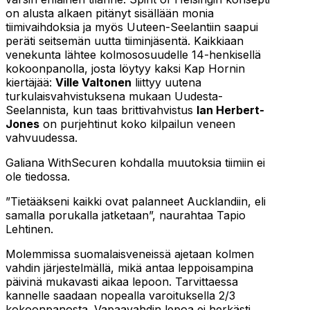
on alusta alkaen pitänyt sisällään monia
tiimivaihdoksia ja myös Uuteen-Seelantiin saapui
peräti seitsemän uutta tiiminjäsentä. Kaikkiaan
venekunta lähtee kolmososuudelle 14-henkisellä
kokoonpanolla, josta löytyy kaksi Kap Hornin
kiertäjää:
Ville Valtonen
liittyy uutena
turkulaisvahvistuksena mukaan Uudesta-
Seelannista, kun taas brittivahvistus
Ian Herbert-
Jones
on purjehtinut koko kilpailun veneen
vahvuudessa.
Galiana WithSecuren kohdalla muutoksia tiimiin ei
ole tiedossa.
”Tietääkseni kaikki ovat palanneet Aucklandiin, eli
samalla porukalla jatketaan”, naurahtaa Tapio
Lehtinen.
Molemmissa suomalaisveneissä ajetaan kolmen
vahdin järjestelmällä, mikä antaa leppoisampina
päivinä mukavasti aikaa lepoon. Tarvittaessa
kannelle saadaan nopealla varoituksella 2/3
kokoonpanosta. Vapaavahdin lepoa ei herkästi