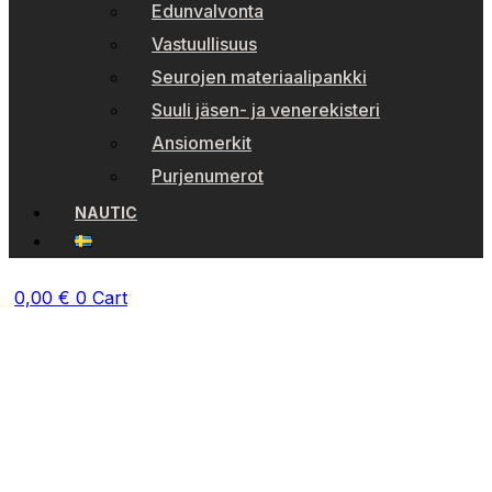
Edunvalvonta
Vastuullisuus
Seurojen materiaalipankki
Suuli jäsen- ja venerekisteri
Ansiomerkit
Purjenumerot
NAUTIC
0,00
€
0
Cart