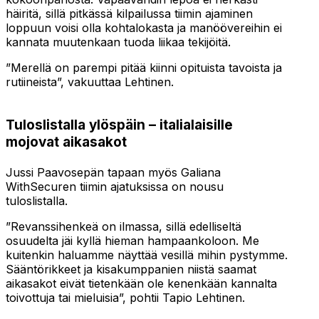
häiritä, sillä pitkässä kilpailussa tiimin ajaminen
loppuun voisi olla kohtalokasta ja manöövereihin ei
kannata muutenkaan tuoda liikaa tekijöitä.
”Merellä on parempi pitää kiinni opituista tavoista ja
rutiineista”, vakuuttaa Lehtinen.
Tuloslistalla ylöspäin – italialaisille
mojovat aikasakot
Jussi Paavosepän tapaan myös Galiana
WithSecuren tiimin ajatuksissa on nousu
tuloslistalla.
”Revanssihenkeä on ilmassa, sillä edelliseltä
osuudelta jäi kyllä hieman hampaankoloon. Me
kuitenkin haluamme näyttää vesillä mihin pystymme.
Sääntörikkeet ja kisakumppanien niistä saamat
aikasakot eivät tietenkään ole kenenkään kannalta
toivottuja tai mieluisia”, pohtii Tapio Lehtinen.