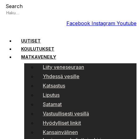
Search
Facebook
Instagram
Youtube
UUTISET
KOULUTUKSET
MATKAVENEILY
Liity veneseuraan
Yhdessä vesille
Katsastus
Liputus
Satamat
Vastuullisesti vesillä
Hyödylliset linkit
Kansainvälinen