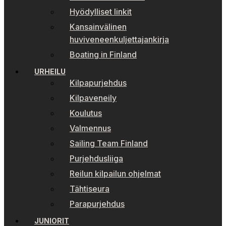
Hyödylliset linkit
Kansainvälinen
huviveneenkuljettajankirja
Boating in Finland
URHEILU
Kilpapurjehdus
Kilpaveneily
Koulutus
Valmennus
Sailing Team Finland
Purjehdusliiga
Reilun kilpailun ohjelmat
Tähtiseura
Parapurjehdus
JUNIORIT