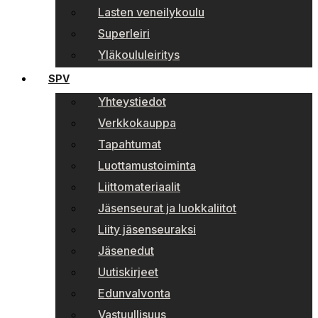
Lasten veneilykoulu
Superleiri
Yläkoululeiritys
SPV
Yhteystiedot
Verkkokauppa
Tapahtumat
Luottamustoiminta
Liittomateriaalit
Jäsenseurat ja luokkaliitot
Liity jäsenseuraksi
Jäsenedut
Uutiskirjeet
Edunvalvonta
Vastuullisuus