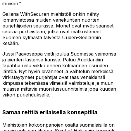
ihmisiin.”
Galiana WithSecuren miehistöä onkin nähty
lomanvietossa muiden venekuntien nuorten
purjehtijoiden seurassa. Monet ovat myös saaneet
seuraa perheistään, jotka ovat matkustaneet
Suomen kylmästä talvesta Uuden-Seelannin
kesään.
Jussi Paavoseppä vietti joulua Suomessa vaimonsa
ja pienten lastensa kanssa. Paluu Aucklandiin
tapahtui reilu viikko ennen kolmannen osuuden
lähtöä. Nyt hyvin levänneet ja vaihtelun merkeissä
virkistäytyneet purjehtijat ovat taas veneidensä
kimpussa tekemässä viimeisiä valmisteluja ja muun
muassa mittavia muonitussuunnitelmia jopa kuuden
viikon purjehdukselle.
Samaa reittiä erilaisella konseptilla
Miehistöjen kokoonpanojen osalta suomalaisilla on
varsin erilainen tilanne. Spirit of Helsingin konsepti