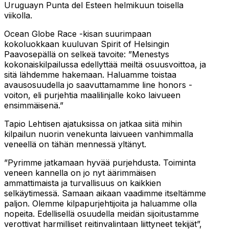
Uruguayn Punta del Esteen helmikuun toisella
viikolla.
Ocean Globe Race -kisan suurimpaan
kokoluokkaan kuuluvan Spirit of Helsingin
Paavosepällä on selkeä tavoite: ”Menestys
kokonaiskilpailussa edellyttää meiltä osuusvoittoa, ja
sitä lähdemme hakemaan. Haluamme toistaa
avausosuudella jo saavuttamamme line honors -
voiton, eli purjehtia maalilinjalle koko laivueen
ensimmäisenä.”
Tapio Lehtisen ajatuksissa on jatkaa siitä mihin
kilpailun nuorin venekunta laivueen vanhimmalla
veneellä on tähän mennessä yltänyt.
”Pyrimme jatkamaan hyvää purjehdusta. Toiminta
veneen kannella on jo nyt äärimmäisen
ammattimaista ja turvallisuus on kaikkien
selkäytimessä. Samaan aikaan vaadimme itseltämme
paljon. Olemme kilpapurjehtijoita ja haluamme olla
nopeita. Edellisellä osuudella meidän sijoitustamme
verottivat harmilliset reitinvalintaan liittyneet tekijät”,