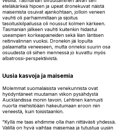
vesillä. Tasmanian sivuuttaminen aivan sen
eteläkärkeä hipoen ja upeat dronekuvat näistä
maisemista osuivat ajankohtaan, jolloin veneen
vauhti oli parhaimmillaan ja sijoitus
tasoituskilpailussa oli noussut kolmen kärkeen.
Tasmanian jälkeen vauhti kuitenkin hidastui
useampien korkeapaineiden sekä liian läntisen
reitinvalinnan vuoksi. Dronekin jäi lopulta
palaamatta veneeseen, mutta onneksi suurin osa
osuudesta oli siihen mennessä jo kuvattu myös
albatrossi-perspektiivistä.
Uusia kasvoja ja maisemia
Molemmat suomalaisista venekunnista ovat
hyödyntäneet muutaman viikon pysähdystä
Aucklandissa monin tavoin. Lehtinen kannusti
nuorta miehistöään hakeutumaan eroon niin
veneestä, kuin toisistaankin.
”Kyllä me taas ehdimme olla ihan riittävästi yhdessä.
Välillä on hyvä vaihtaa maisemaa ja tutustua uusiin