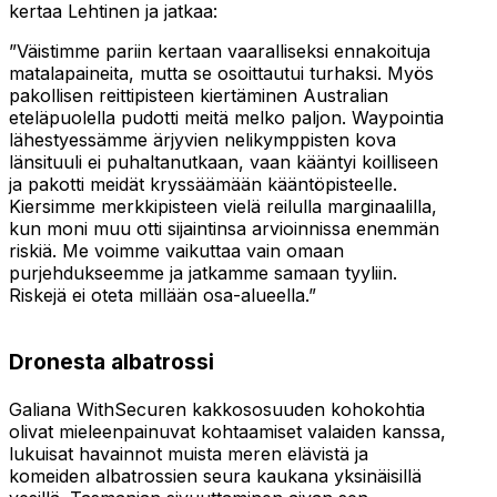
kertaa Lehtinen ja jatkaa:
”Väistimme pariin kertaan vaaralliseksi ennakoituja
matalapaineita, mutta se osoittautui turhaksi. Myös
pakollisen reittipisteen kiertäminen Australian
eteläpuolella pudotti meitä melko paljon. Waypointia
lähestyessämme ärjyvien nelikymppisten kova
länsituuli ei puhaltanutkaan, vaan kääntyi koilliseen
ja pakotti meidät kryssäämään kääntöpisteelle.
Kiersimme merkkipisteen vielä reilulla marginaalilla,
kun moni muu otti sijaintinsa arvioinnissa enemmän
riskiä. Me voimme vaikuttaa vain omaan
purjehdukseemme ja jatkamme samaan tyyliin.
Riskejä ei oteta millään osa-alueella.”
Dronesta albatrossi
Galiana WithSecuren kakkososuuden kohokohtia
olivat mieleenpainuvat kohtaamiset valaiden kanssa,
lukuisat havainnot muista meren elävistä ja
komeiden albatrossien seura kaukana yksinäisillä