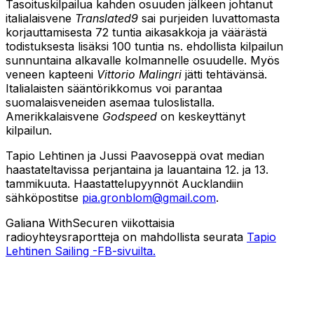
Tasoituskilpailua kahden osuuden jälkeen johtanut
italialaisvene
Translated9
sai purjeiden luvattomasta
korjauttamisesta 72 tuntia aikasakkoja ja väärästä
todistuksesta lisäksi 100 tuntia ns. ehdollista kilpailun
sunnuntaina alkavalle kolmannelle osuudelle. Myös
veneen kapteeni
Vittorio Malingri
jätti tehtävänsä.
Italialaisten sääntörikkomus voi parantaa
suomalaisveneiden asemaa tuloslistalla.
Amerikkalaisvene
Godspeed
on keskeyttänyt
kilpailun.
Tapio Lehtinen ja Jussi Paavoseppä ovat median
haastateltavissa perjantaina ja lauantaina 12. ja 13.
tammikuuta. Haastattelupyynnöt Aucklandiin
sähköpostitse
pia.gronblom@gmail.com
.
Galiana WithSecuren viikottaisia
radioyhteysraportteja on mahdollista seurata
Tapio
Lehtinen Sailing -FB-sivuilta.