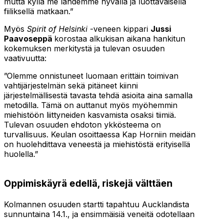
mutta kyllä me lähdemme hyvällä ja luottavaisella
fiiliksellä matkaan.”
Myös
Spirit of Helsinki
-veneen kippari
Jussi
Paavoseppä
korostaa alkukisan aikana hankitun
kokemuksen merkitystä ja tulevan osuuden
vaativuutta:
”Olemme onnistuneet luomaan erittäin toimivan
vahtijärjestelmän sekä pitäneet kiinni
järjestelmällisestä tavasta tehdä asioita aina samalla
metodilla. Tämä on auttanut myös myöhemmin
miehistöön liittyneiden kasvamista osaksi tiimiä.
Tulevan osuuden ehdoton ykkösteema on
turvallisuus. Keulan osoittaessa Kap Horniin meidän
on huolehdittava veneestä ja miehistöstä erityisellä
huolella.”
Oppimiskäyrä edellä, riskejä välttäen
Kolmannen osuuden startti tapahtuu Aucklandista
sunnuntaina 14.1., ja ensimmäisiä veneitä odotellaan