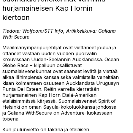
hurjamaineisen Kap Hornin
kiertoon
Tiedote: Wolfcom/STT Info, Artikkelikuva: Galiana
With Secure
Maailmanympäripurjehtijat ovat viettäneet joulua ja
ottaneet vastaan uuden vuoden puolivälin
krouvissaan Uuden-Seelannin Aucklandissa. Ocean
Globe Race – kilpailuun osallistuvat
suomalaisvenekunnat ovat saaneet levätä ja viettää
aikaa lähimpiensä kanssa sekä valmistella veneitään
kisan kolmanteen osuuteen Aucklandista Uruguayn
Punta Del Esteen. Reitin varrella kierretään
hurjamaineinen Kap Horn Etelä-Amerikan
eteläisimmässä kärjessä. Suomalaisveneet Spirit of
Helsinki on oman Sayula-kokoluokkansa johdossa
ja Galiana WithSecure on Adventure-luokassaan
toisena.
Kun joulunvietto on takana ja eteläisen