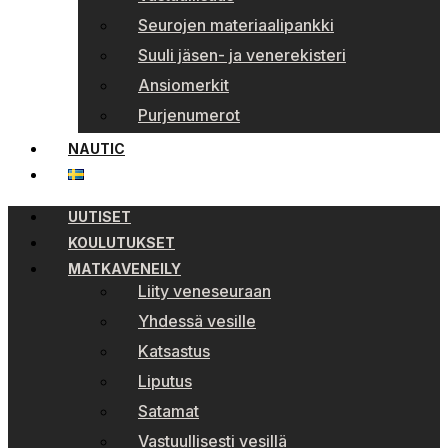
Seurojen materiaalipankki
Suuli jäsen- ja venerekisteri
Ansiomerkit
Purjenumerot
NAUTIC
UUTISET
KOULUTUKSET
MATKAVENEILY
Liity veneseuraan
Yhdessä vesille
Katsastus
Liputus
Satamat
Vastuullisesti vesillä