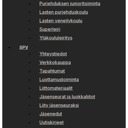
Purjehduksen junioritoiminta
Lasten purjehduskoulu
Lasten veneilykoulu
Superleiri
Yläkoululeiritys
SPV
Yhteystiedot
Verkkokauppa
Tapahtumat
Luottamustoiminta
Liittomateriaalit
Jäsenseurat ja luokkaliitot
Liity jäsenseuraksi
Jäsenedut
Uutiskirjeet