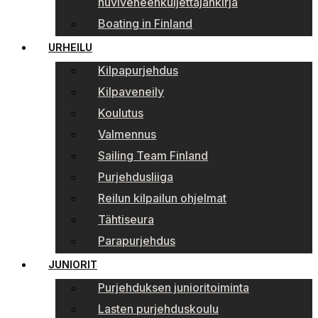
huviveneenkuljettajankirja
Boating in Finland
URHEILU
Kilpapurjehdus
Kilpaveneily
Koulutus
Valmennus
Sailing Team Finland
Purjehdusliiga
Reilun kilpailun ohjelmat
Tähtiseura
Parapurjehdus
JUNIORIT
Purjehduksen junioritoiminta
Lasten purjehduskoulu