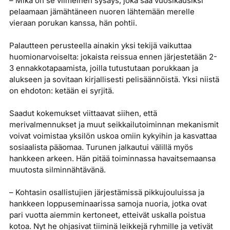
– Mikä on se viimeinen sysäys, joka saa vuosikausiksi
pelaamaan jämähtäneen nuoren lähtemään merelle
vieraan porukan kanssa, hän pohtii.
Palautteen perusteella ainakin yksi tekijä vaikuttaa
huomionarvoiselta: jokaista reissua ennen järjestetään 2-
3 ennakkotapaamista, joilla tutustutaan porukkaan ja
alukseen ja sovitaan kirjallisesti pelisäännöistä. Yksi niistä
on ehdoton: ketään ei syrjitä.
Saadut kokemukset viittaavat siihen, että
merivalmennukset ja muut seikkailutoiminnan mekanismit
voivat voimistaa yksilön uskoa omiin kykyihin ja kasvattaa
sosiaalista pääomaa. Turunen jalkautui välillä myös
hankkeen arkeen. Hän pitää toiminnassa havaitsemaansa
muutosta silminnähtävänä.
– Kohtasin osallistujien järjestämissä pikkujouluissa ja
hankkeen loppuseminaarissa samoja nuoria, jotka ovat
pari vuotta aiemmin kertoneet, etteivät uskalla poistua
kotoa. Nyt he ohjasivat tiiminä leikkejä ryhmille ja vetivät