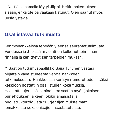
– Nettiä selaamalla löytyi Jiippi. Heitin hakemuksen
sisään, enkä ole päivääkään katunut. Olen saanut myös
uusia ystäviä.
Osallistavaa tutkimusta
Kehityshankkeissa tehdään yleensä seurantatutkimusta.
Vendassa ja Jiipissä arviointi on kulkenut toiminnan
rinnalla ja kehittynyt sen tarpeiden mukaan.
Y-Säätiön tutkimuspäällikkö Saija Turunen vastasi
hiljattain valmistuneesta Venda-hankkeen
tutkimuksesta. Hankkeessa kerätyn numerotiedon lisäksi
keskiöön nostettiin osallistujien kokemuksia.
Haastattelujen lisäksi aineistoa saatiin myös jokaisen
purjehduksen jälkeen lokikirjamaisista ja
puolistrukturoiduista ”Purjehtijan muistelmat” -
lomakkeista sekä ohjaajien haastatteluista.