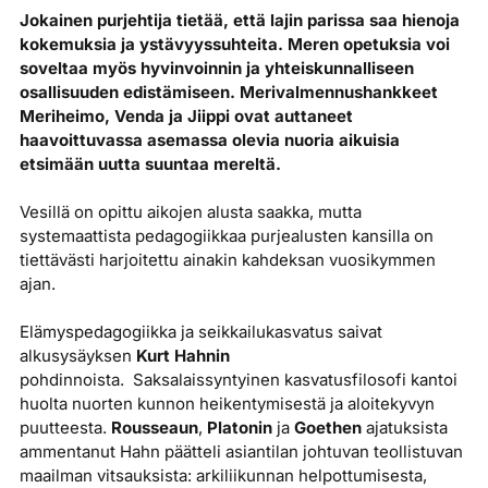
Jokainen purjehtija tietää, että lajin parissa saa hienoja
kokemuksia ja ystävyyssuhteita. Meren opetuksia voi
soveltaa myös hyvinvoinnin ja yhteiskunnalliseen
osallisuuden edistämiseen. Merivalmennushankkeet
Meriheimo, Venda ja Jiippi ovat auttaneet
haavoittuvassa asemassa olevia nuoria aikuisia
etsimään uutta suuntaa mereltä.
Vesillä on opittu aikojen alusta saakka, mutta
systemaattista pedagogiikkaa purjealusten kansilla on
tiettävästi harjoitettu ainakin kahdeksan vuosikymmen
ajan.
Elämyspedagogiikka ja seikkailukasvatus saivat
alkusysäyksen
Kurt Hahnin
pohdinnoista. Saksalaissyntyinen kasvatusfilosofi kantoi
huolta nuorten kunnon heikentymisestä ja aloitekyvyn
puutteesta.
Rousseaun
,
Platonin
ja
Goethen
ajatuksista
ammentanut Hahn päätteli asiantilan johtuvan teollistuvan
maailman vitsauksista: arkiliikunnan helpottumisesta,