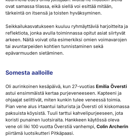
ovat samassa tilassa, eikä siellä voi esittää mitään,
tärkeintä on itsensä ja toisten hyväksyminen.
Seikkailukasvatukseen kuuluu ryhmäyttäviä harjoitteita ja
reflektiota, jonka avulla toiminnassa opitut asiat siirtyvät
arkeen. Näitä voivat olla esimerkiksi omien voimavarojen
tai avuntarpeiden kohtien tunnistaminen sekä
epävarmuuden sietäminen.
Somesta aalloille
Oli aurinkoinen kesäpäivä, kun 27-vuotias
Emilia Översti
astui ensimmäistä kertaa purjeveneeseen. Kapteeni ja
ohjaajat selittivät, miten kunkin tulee veneessä toimia.
Pian vene alus irtaantui laiturista ja Översti oli kiskomassa
paksuista köysistä. Tuuli tarttui kahvelipurjeeseen, jota
koristi punainen luotsiraita. Hankkeen käytössä oleva
vene oli liki 100 vuotta Överstiä vanhempi,
Colin Archerin
piirtämä luotsikutteri Pitkäpaasi.