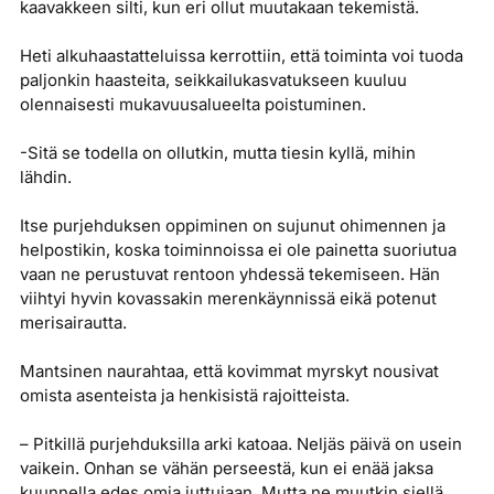
kaavakkeen silti, kun eri ollut muutakaan tekemistä.
Heti alkuhaastatteluissa kerrottiin, että toiminta voi tuoda
paljonkin haasteita, seikkailukasvatukseen kuuluu
olennaisesti mukavuusalueelta poistuminen.
-Sitä se todella on ollutkin, mutta tiesin kyllä, mihin
lähdin.
Itse purjehduksen oppiminen on sujunut ohimennen ja
helpostikin, koska toiminnoissa ei ole painetta suoriutua
vaan ne perustuvat rentoon yhdessä tekemiseen. Hän
viihtyi hyvin kovassakin merenkäynnissä eikä potenut
merisairautta.
Mantsinen naurahtaa, että kovimmat myrskyt nousivat
omista asenteista ja henkisistä rajoitteista.
– Pitkillä purjehduksilla arki katoaa. Neljäs päivä on usein
vaikein. Onhan se vähän perseestä, kun ei enää jaksa
kuunnella edes omia juttujaan. Mutta ne muutkin siellä