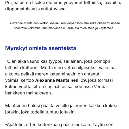
Purjealusten lisäksi olemme yöpyneet teltoissa, laavuilla,
riippumatoissa ja autiotuvissa.
Alexanna Mantsinen kertoo sosiaalisen ympäristön aluksella olleen toisinaan
haastava kokemus, kun matkassa oli erilaisia miehistöjä ja käytäntöjä.
Myrskyt omista asenteista
-Olen aika vauhdikas tyyppi, sellainen, joka pomppii
lattiasta kattoon. Mutta meri vetää hiljaiseksi, vaikeina
aikoina pelkkä meren katsominekin on antanut
voimia, kertoo
Alexanna Mantsinen
, 29, joka törmäsi
kolme vuotta sitten sosiaalisessa mediassa Venda-
hankkeen mainokseen.
Mantsinen halusi päästä vesille ja ennen kaikkea kokea
jotakin, joka todella tuntuu joltakin.
-Ajattelin, etten kuitenkaan pääse mukaan. Täytin sen