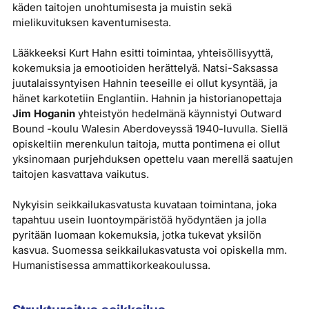
käden taitojen unohtumisesta ja muistin sekä
mielikuvituksen kaventumisesta.
Lääkkeeksi Kurt Hahn esitti toimintaa, yhteisöllisyyttä,
kokemuksia ja emootioiden herättelyä. Natsi-Saksassa
juutalaissyntyisen Hahnin teeseille ei ollut kysyntää, ja
hänet karkotetiin Englantiin. Hahnin ja historianopettaja
Jim Hoganin
yhteistyön hedelmänä käynnistyi Outward
Bound -koulu Walesin Aberdoveyssä 1940-luvulla. Siellä
opiskeltiin merenkulun taitoja, mutta pontimena ei ollut
yksinomaan purjehduksen opettelu vaan merellä saatujen
taitojen kasvattava vaikutus.
Nykyisin seikkailukasvatusta kuvataan toimintana, joka
tapahtuu usein luontoympäristöä hyödyntäen ja jolla
pyritään luomaan kokemuksia, jotka tukevat yksilön
kasvua. Suomessa seikkailukasvatusta voi opiskella mm.
Humanistisessa ammattikorkeakoulussa.