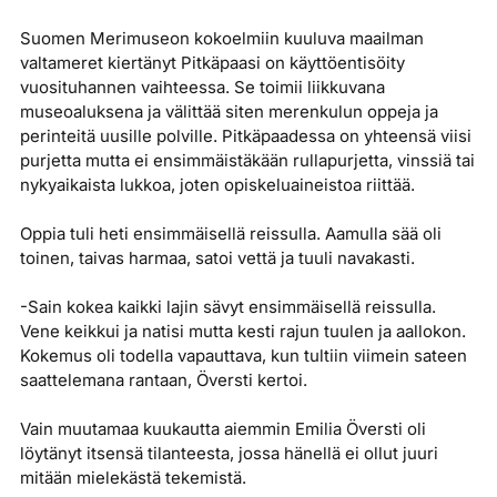
Suomen Merimuseon kokoelmiin kuuluva maailman
valtameret kiertänyt Pitkäpaasi on käyttöentisöity
vuosituhannen vaihteessa. Se toimii liikkuvana
museoaluksena ja välittää siten merenkulun oppeja ja
perinteitä uusille polville. Pitkäpaadessa on yhteensä viisi
purjetta mutta ei ensimmäistäkään rullapurjetta, vinssiä tai
nykyaikaista lukkoa, joten opiskeluaineistoa riittää.
Oppia tuli heti ensimmäisellä reissulla. Aamulla sää oli
toinen, taivas harmaa, satoi vettä ja tuuli navakasti.
-Sain kokea kaikki lajin sävyt ensimmäisellä reissulla.
Vene keikkui ja natisi mutta kesti rajun tuulen ja aallokon.
Kokemus oli todella vapauttava, kun tultiin viimein sateen
saattelemana rantaan, Översti kertoi.
Vain muutamaa kuukautta aiemmin Emilia Översti oli
löytänyt itsensä tilanteesta, jossa hänellä ei ollut juuri
mitään mielekästä tekemistä.