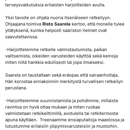
terveysvaikutuksia erilaisten harjoitteiden avulla.
Yksi tavoite on ohjata nuoria itsenäiseen retkeilyyn.
Ohjaajana toimiva
Risto Saarela
kertoo, että monelle tulee
yllätyksenä, kuinka helposti saariston helmet ovat
saavutettavissa.
-Harjoittelemme retkelle valmistautumista, paikan
valitsemista, oikeiden varusteiden käyttöä sekä keinoja
miten niitä hankkia edullisesti tai jopa ilmaiseksi.
Saarela on taustaltaan sekä eräopas että sairaanhoitaja.
Hän korostaa ennakoinnin merkitystä turvallisen retkeilyn
perustana.
-Harjoittelemme suunnistamista ja pohdimme, millaista
ravintoa on hyvä ottaa mukaan ja miten ruokaa
valmistetaan retkikeittimillä, avotulella tai retkitermosta
apuna käyttäen. Treenaamme ensiaputaitoja maastossa ja
tutustumme erilaisiin yöpymisvarusteisiin ja muotoihin.