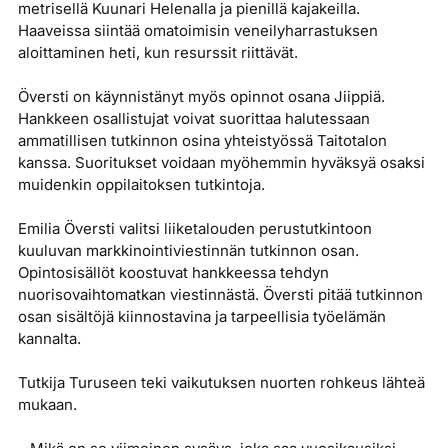
metrisellä Kuunari Helenalla ja pienillä kajakeilla.
Haaveissa siintää omatoimisin veneilyharrastuksen
aloittaminen heti, kun resurssit riittävät.
Översti on käynnistänyt myös opinnot osana Jiippiä.
Hankkeen osallistujat voivat suorittaa halutessaan
ammatillisen tutkinnon osina yhteistyössä Taitotalon
kanssa. Suoritukset voidaan myöhemmin hyväksyä osaksi
muidenkin oppilaitoksen tutkintoja.
Emilia Översti valitsi liiketalouden perustutkintoon
kuuluvan markkinointiviestinnän tutkinnon osan.
Opintosisällöt koostuvat hankkeessa tehdyn
nuorisovaihtomatkan viestinnästä. Översti pitää tutkinnon
osan sisältöjä kiinnostavina ja tarpeellisia työelämän
kannalta.
Tutkija Turuseen teki vaikutuksen nuorten rohkeus lähteä
mukaan.