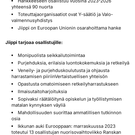
Hankkeeseen osallistuu vuosina 2023-2026
yhteensä 90 nuorta
Toteuttajaorganisaatiot ovat Y-säätiö ja Valo-
valmennusyhdistys
Jiippi on Euroopan Unionin osarahoittama hanke
Jiippi tarjoaa osallistujille:
Monipuolista seikkailutoimintaa
Purjehduksia, erilaisia luontokokemuksia ja retkeilyä
Veneily- ja purjehduskoulutusta ja ohjausta
harrastamisen piiriinVertaistuellisen yhteisön
Opastusta omatoimiseen retkeilyharrastukseen
Ilmaisutaitoharjoituksia
Sopivaksi räätälöitynä opiskelun ja työllistymisen
matalan kynnyksen väyliä
Mahdollisuuden suorittaa ammatillisen tutkinnon
osia
Ikkunan auki Eurooppaan: marraskuussa 2023
toteutui 13 osallistujan nuorisovaihtoviikko Ranskan