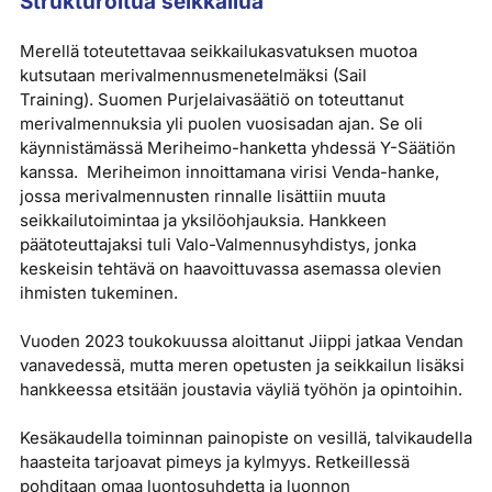
Strukturoitua seikkailua
Merellä toteutettavaa seikkailukasvatuksen muotoa
kutsutaan merivalmennusmenetelmäksi (Sail
Training). Suomen Purjelaivasäätiö on toteuttanut
merivalmennuksia yli puolen vuosisadan ajan. Se oli
käynnistämässä Meriheimo-hanketta yhdessä Y-Säätiön
kanssa. Meriheimon innoittamana virisi Venda-hanke,
jossa merivalmennusten rinnalle lisättiin muuta
seikkailutoimintaa ja yksilöohjauksia. Hankkeen
päätoteuttajaksi tuli Valo-Valmennusyhdistys, jonka
keskeisin tehtävä on haavoittuvassa asemassa olevien
ihmisten tukeminen.
Vuoden 2023 toukokuussa aloittanut Jiippi jatkaa Vendan
vanavedessä, mutta meren opetusten ja seikkailun lisäksi
hankkeessa etsitään joustavia väyliä työhön ja opintoihin.
Kesäkaudella toiminnan painopiste on vesillä, talvikaudella
haasteita tarjoavat pimeys ja kylmyys. Retkeillessä
pohditaan omaa luontosuhdetta ja luonnon