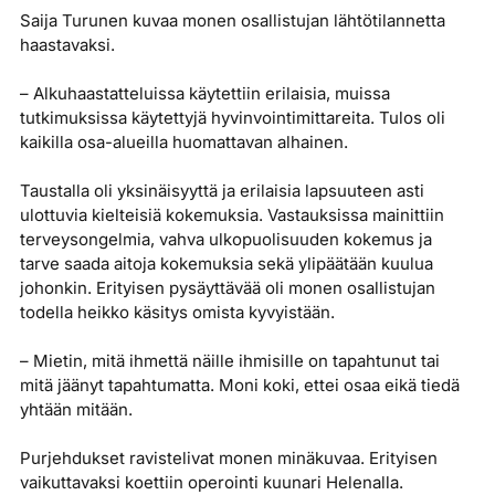
Saija Turunen kuvaa monen osallistujan lähtötilannetta
haastavaksi.
– Alkuhaastatteluissa käytettiin erilaisia, muissa
tutkimuksissa käytettyjä hyvinvointimittareita. Tulos oli
kaikilla osa-alueilla huomattavan alhainen.
Taustalla oli yksinäisyyttä ja erilaisia lapsuuteen asti
ulottuvia kielteisiä kokemuksia. Vastauksissa mainittiin
terveysongelmia, vahva ulkopuolisuuden kokemus ja
tarve saada aitoja kokemuksia sekä ylipäätään kuulua
johonkin. Erityisen pysäyttävää oli monen osallistujan
todella heikko käsitys omista kyvyistään.
– Mietin, mitä ihmettä näille ihmisille on tapahtunut tai
mitä jäänyt tapahtumatta. Moni koki, ettei osaa eikä tiedä
yhtään mitään.
Purjehdukset ravistelivat monen minäkuvaa. Erityisen
vaikuttavaksi koettiin operointi kuunari Helenalla.