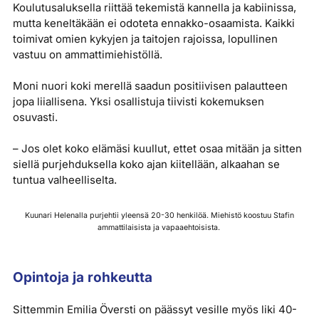
Koulutusaluksella riittää tekemistä kannella ja kabiinissa,
mutta keneltäkään ei odoteta ennakko-osaamista. Kaikki
toimivat omien kykyjen ja taitojen rajoissa, lopullinen
vastuu on ammattimiehistöllä.
Moni nuori koki merellä saadun positiivisen palautteen
jopa liiallisena. Yksi osallistuja tiivisti kokemuksen
osuvasti.
– Jos olet koko elämäsi kuullut, ettet osaa mitään ja sitten
siellä purjehduksella koko ajan kiitellään, alkaahan se
tuntua valheelliselta.
Kuunari Helenalla purjehtii yleensä 20-30 henkilöä. Miehistö koostuu Stafin
ammattilaisista ja vapaaehtoisista.
Opintoja ja rohkeutta
Sittemmin Emilia Översti on päässyt vesille myös liki 40-