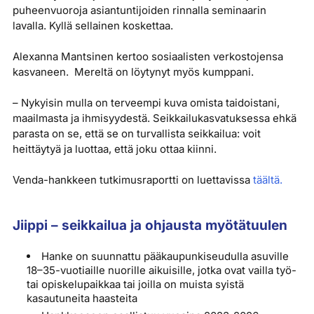
puheenvuoroja asiantuntijoiden rinnalla seminaarin
lavalla. Kyllä sellainen koskettaa.
Alexanna Mantsinen kertoo sosiaalisten verkostojensa
kasvaneen. Mereltä on löytynyt myös kumppani.
– Nykyisin mulla on terveempi kuva omista taidoistani,
maailmasta ja ihmisyydestä. Seikkailukasvatuksessa ehkä
parasta on se, että se on turvallista seikkailua: voit
heittäytyä ja luottaa, että joku ottaa kiinni.
Venda-hankkeen tutkimusraportti on luettavissa
täältä.
Jiippi – seikkailua ja ohjausta myötätuulen
Hanke on suunnattu pääkaupunkiseudulla asuville
18–35-vuotiaille nuorille aikuisille, jotka ovat vailla työ-
tai opiskelupaikkaa tai joilla on muista syistä
kasautuneita haasteita