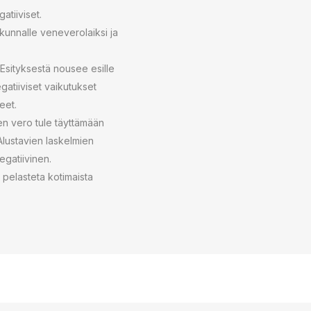
atiiviset.
kunnalle veneverolaiksi ja
 Esityksestä nousee esille
atiiviset vaikutukset
eet.
nen vero tule täyttämään
 Alustavien laskelmien
egatiivinen.
 pelasteta kotimaista