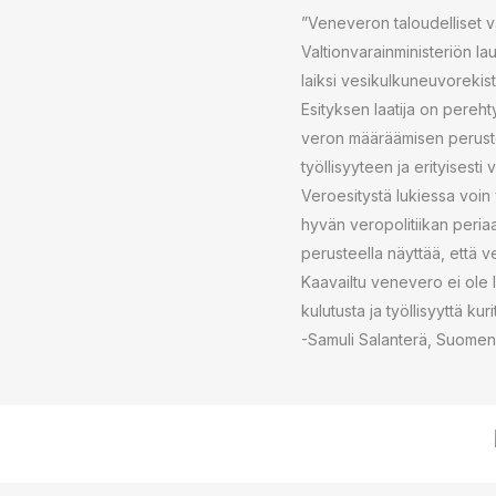
”Veneveron taloudelliset va
Valtionvarainministeriön l
laiksi vesikulkuneuvorekist
Esityksen laatija on pereht
veron määräämisen perustei
työllisyyteen ja erityisest
Veroesitystä lukiessa voin 
hyvän veropolitiikan periaa
perusteella näyttää, että 
Kaavailtu venevero ei ole 
kulutusta ja työllisyyttä kuri
-Samuli Salanterä, Suomen P