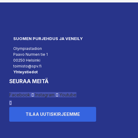
SUOMEN PURJEHDUS JA VENEILY
Olympiastadion
Paavo Nurmen tie 1
00250 Helsinki
toimisto@spv.fi
Yhteystiedot
SEURAA MEITÄ
Facebook
Instagram
Youtube
TILAA UUTISKIRJEEMME