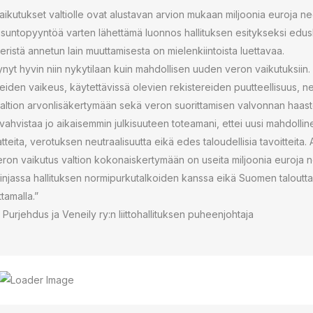
ikutukset valtiolle ovat alustavan arvion mukaan miljoonia euroja neg
ausuntopyyntöä varten lähettämä luonnos hallituksen esitykseksi edus
eristä annetun lain muuttamisesta on mielenkiintoista luettavaa.
ynyt hyvin niin nykytilaan kuin mahdollisen uuden veron vaikutuksiin.
den vaikeus, käytettävissä olevien rekistereiden puutteellisuus, neg
i valtion arvonlisäkertymään sekä veron suorittamisen valvonnan haast
vahvistaa jo aikaisemmin julkisuuteen toteamani, ettei uusi mahdolli
tteita, verotuksen neutraalisuutta eikä edes taloudellisia tavoitteita.
veron vaikutus valtion kokonaiskertymään on useita miljoonia euroja n
linjassa hallituksen normipurkutalkoiden kanssa eikä Suomen taloutta
ttamalla.”
urjehdus ja Veneily ry:n liittohallituksen puheenjohtaja