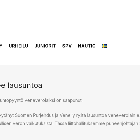
Y
URHEILU
JUNIORIT
SPV
NAUTIC
lee lausuntoa
usuntopyyntö veneverolaiksi on saapunut.
pyytänyt Suomen Purjehdus ja Veneily ry:ltä lausuntoa veneverolain 
lisen veron vaikutuksista. Tässä liittohallituksemme puheenjohtajan