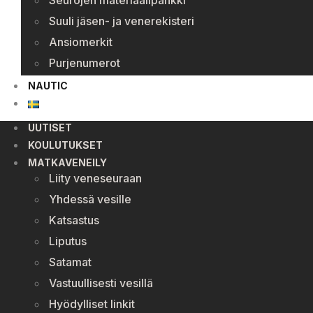
Seurojen materiaalipankki
Suuli jäsen- ja venerekisteri
Ansiomerkit
Purjenumerot
NAUTIC
UUTISET
KOULUTUKSET
MATKAVENEILY
Liity veneseuraan
Yhdessä vesille
Katsastus
Liputus
Satamat
Vastuullisesti vesillä
Hyödylliset linkit