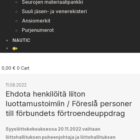
Seurojen materiaalipankki
Suuli jäsen- ja venerekisteri
Ansiomerkit
Purjenumerot
NAUTIC
0,00
€
0
Cart
11.08.2022
Ehdota henkilöitä liiton
luottamustoimiin / Föreslå personer
till förbundets förtroendeuppdrag
Syysliittokokouksessa 20.11.2022 valitaan
liittohallituksen puheenjohtaja ja liittohallituksen