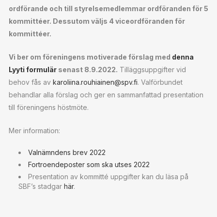
ordförande och till styrelsemedlemmar ordföranden för 5
kommittéer. Dessutom väljs 4 viceordföranden för
kommittéer.
Vi ber om föreningens motiverade förslag med
denna
Lyyti formulär
senast 8.9.2022.
Tilläggsuppgifter vid
behov fås av
karoliina.rouhiainen@spv.fi
. Valförbundet
behandlar alla förslag och ger en sammanfattad presentation
till föreningens höstmöte.
Mer information:
Valnämndens brev 2022
Fortroendeposter som ska utses 2022
Presentation av kommitté uppgifter kan du läsa på
SBF’s stadgar
här
.