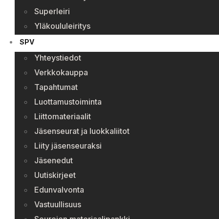
Superleiri
Yläkoululeiritys
SPV
Yhteystiedot
Verkkokauppa
Tapahtumat
Luottamustoiminta
Liittomateriaalit
Jäsenseurat ja luokkaliitot
Liity jäsenseuraksi
Jäsenedut
Uutiskirjeet
Edunvalvonta
Vastuullisuus