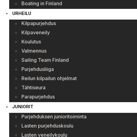
Boating in Finland
URHEILU
Kilpapurjehdus
Kilpaveneily
Koulutus
Valmennus
Sailing Team Finland
Purjehdusliiga
Reilun kilpailun ohjelmat
Tähtiseura
Parapurjehdus
JUNIORIT
Purjehduksen junioritoiminta
Lasten purjehduskoulu
Lasten veneilykoulu