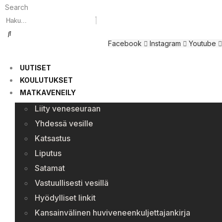
Search
Facebook
Instagram
Youtube
UUTISET
KOULUTUKSET
MATKAVENEILY
Liity veneseuraan
Yhdessä vesille
Katsastus
Liputus
Satamat
Vastuullisesti vesillä
Hyödylliset linkit
Kansainvälinen huviveneenkuljettajankirja