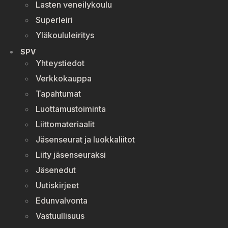
Lasten veneilykoulu
Superleiri
Yläkoululeiritys
SPV
Yhteystiedot
Verkkokauppa
Tapahtumat
Luottamustoiminta
Liittomateriaalit
Jäsenseurat ja luokkaliitot
Liity jäsenseuraksi
Jäsenedut
Uutiskirjeet
Edunvalvonta
Vastuullisuus