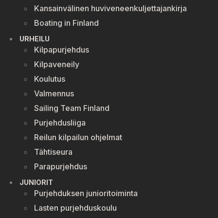
Kansainvälinen huviveneenkuljettajankirja
Boating in Finland
URHEILU
Kilpapurjehdus
Kilpaveneily
Koulutus
Valmennus
Sailing Team Finland
Purjehdusliiga
Reilun kilpailun ohjelmat
Tähtiseura
Parapurjehdus
JUNIORIT
Purjehduksen junioritoiminta
Lasten purjehduskoulu