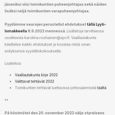
jäseniksi viisi toimikuntien puheenjohtajaa sekä näiden
lisäksi neljä toimikuntien varapuheenjohtajaa.
Pyydämme seurojen perustellut ehdotukset
tällä Lyyti-
lomakkeella
8.9.2022 mennessä
. Lisätietoja tarvittaessa
osoitteesta karoliina.rouhiainen@spv.fi. Vaalilautakunta
käsittelee kaikki ehdotukset ja koostaa niistä oman
esityksensä syysliittokokoukselle.
Lisätietoa:
Vaalilautakunta kirje 2022
Valittavat tehtävät 2022
Toimikuntien tehtävät luettavissa johtosäännöstä
täältä
.
**
På höstmötet den 20. november 2022 väljs styrelsens