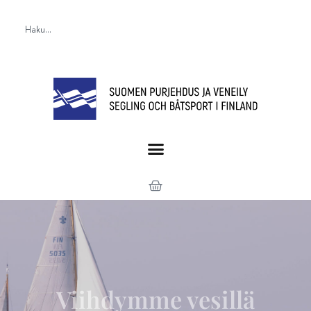
Viihdymme vesillä