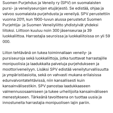
Suomen Purjehdus ja Veneily ry (SPV) on suomalaisten
pursi- ja veneilyseurojen etujärjestö. Se edistää, ohjaa ja
valvoo suomalaista purjehdusta ja veneilyä. SPV perustettiin
vuonna 2011, kun 1900-luvun alussa perustetut Suomen
Purjehtija- ja Suomen Veneilyliitto yhdistyivät yhdeksi
liitoksi. Liittoon kuuluu noin 300 jäsenseuraa ja 39
luokkaliittoa. Harrastajia seuroissa ja luokkaliitoissa on yli 59
000.
Liiton tehtävänä on tukea toiminnallaan veneily- ja
pursiseuroja sekä luokkaliittoja, jotka tuottavat harrastajille
monipuolisia ja laadukkaita palveluja purjehdukseen ja
moottoriveneilyyn. Lisäksi SPV
edistää veneilyturvallisuutta
ja ympäristöasioita, sekä on vahvasti mukana erilaisissa
edunvalvontatehtävissä, niin kansallisesti kuin
kansainvälisestikin. SPV panostaa laadukkaaseen
valmennusosaamiseen ja tukee urheilijoita kansainväliseen
menestykseen. Tärkeänä tavoitteena on tuottaa uusia ja
innostuneita harrastajia monipuolisen lajin pariin.