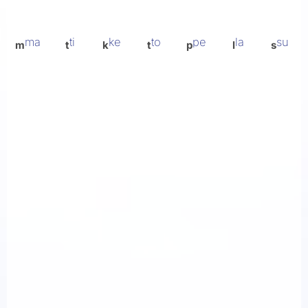
ma
ti
ke
to
pe
la
su