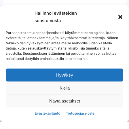
Hallinnoi evästeiden
suostumusta
27
28
29
30
31
1
2
Parhaan kokemuksen tarjoamiseksi käytämme teknologioita, kuten
evästeitä, tallentaaksemme ja/tai käyttääksemme laitetietoja. Näiden
tekniikoiden hyväksyminen antaa meille mahdollisuuden käsitellä
tietoja, kuten selauskäyttäytymistä tai yksilöllisiä tunnuksia tällä
sivustolla. Suostumuksen jättäminen tai peruuttaminen voi vaikuttaa
haitallisesti tiettyihin ominaisuuksiin ja toimintoihin.
Hyväksy
Kiellä
Näytä asetukset
Evästekäytäntö
Tietosuojaseloste