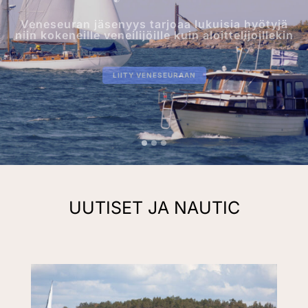
Veneseuran jäsenyys tarjoaa lukuisia hyötyjä
niin kokeneille veneilijöille kuin aloittelijoillekin
LIITY VENESEURAAN
UUTISET JA NAUTIC