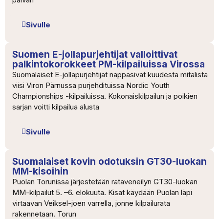
Sivulle
Suomen E-jollapurjehtijat valloittivat
palkintokorokkeet PM-kilpailuissa Virossa
Suomalaiset E-jollapurjehtijat nappasivat kuudesta mitalista
viisi Viron Pärnussa purjehdituissa Nordic Youth
Championships -kilpailuissa. Kokonaiskilpailun ja poikien
sarjan voitti kilpailua alusta
Sivulle
Suomalaiset kovin odotuksin GT30-luokan
MM-kisoihin
Puolan Torunissa järjestetään rataveneilyn GT30-luokan
MM-kilpailut 5. –6. elokuuta. Kisat käydään Puolan läpi
virtaavan Veiksel-joen varrella, jonne kilpailurata
rakennetaan. Torun