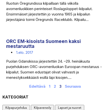
Ruotsin Öregrundissa kilpaillaan tällä viikolla
avomeriluokkien perinteiset Roslagsloppet-kilpailut.
Ensimmäiset järjestettiin jo vuonna 1965 ja kilpailun
järjestäjänä toimii Öregrunds Raceklubb. Kilpailu...
ORC EM-kisoista Suomeen kaksi
mestaruutta
1.elo. 2017
Puolan Gdanskissa järjestettiin 24. –29. heinäkuuta
purjehduksen ORC-avomeriluokan Euroopan mestaruus -
kilpailut. Suomen edustajat olivat vahvasti ja
menestyksekkäästi esillä läpi kisojen....
Edeltävä
1
2
3
Seuraava
KATEGORIAT
Kilpapurjehdus
Kilpaveneily
Lapset ja nuoret