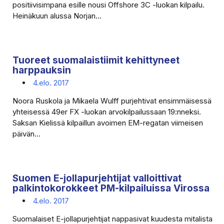
positiivisimpana esille nousi Offshore 3C -luokan kilpailu.
Heinäkuun alussa Norjan...
Tuoreet suomalaistiimit kehittyneet
harppauksin
4.elo. 2017
Noora Ruskola ja Mikaela Wulff purjehtivat ensimmäisessä
yhteisessä 49er FX -luokan arvokilpailussaan 19:nneksi.
Saksan Kielissä kilpaillun avoimen EM-regatan viimeisen
päivän...
Suomen E-jollapurjehtijat valloittivat
palkintokorokkeet PM-kilpailuissa Virossa
4.elo. 2017
Suomalaiset E-jollapurjehtijat nappasivat kuudesta mitalista