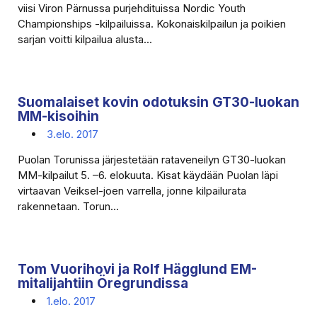
viisi Viron Pärnussa purjehdituissa Nordic Youth
Championships -kilpailuissa. Kokonaiskilpailun ja poikien
sarjan voitti kilpailua alusta...
Suomalaiset kovin odotuksin GT30-luokan
MM-kisoihin
3.elo. 2017
Puolan Torunissa järjestetään rataveneilyn GT30-luokan
MM-kilpailut 5. –6. elokuuta. Kisat käydään Puolan läpi
virtaavan Veiksel-joen varrella, jonne kilpailurata
rakennetaan. Torun...
Tom Vuorihovi ja Rolf Hägglund EM-
mitalijahtiin Öregrundissa
1.elo. 2017