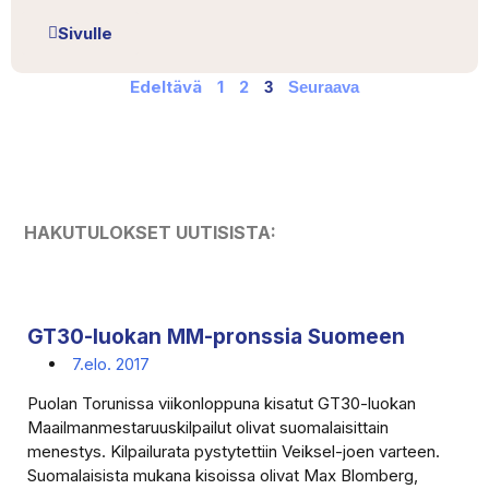
Sivulle
Edeltävä
1
2
3
Seuraava
HAKUTULOKSET UUTISISTA:
GT30-luokan MM-pronssia Suomeen
7.elo. 2017
Puolan Torunissa viikonloppuna kisatut GT30-luokan
Maailmanmestaruuskilpailut olivat suomalaisittain
menestys. Kilpailurata pystytettiin Veiksel-joen varteen.
Suomalaisista mukana kisoissa olivat Max Blomberg,