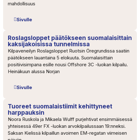
mahdollisuus
Sivulle
Roslagsloppet päätökseen suomalaisittain
kaksijakoisissa tunnelmissa
Kilpaveneilyn Roslagsloppet Ruotsin Öregrundissa saatiin
päätökseen lauantaina 5 elokuuta. Suomalaisittain
positiivisimpana esille nousi Offshore 3C -luokan kilpailu.
Heinäkuun alussa Norjan
Sivulle
Tuoreet suomalaistiimit kehittyneet
harppauksin
Noora Ruskola ja Mikaela Wulff purjehtivat ensimmäisessä
yhteisessä 49er FX -luokan arvokilpailussaan 19:nneksi.
Saksan Kielissä kilpaillun avoimen EM-regatan viimeisen
päivän