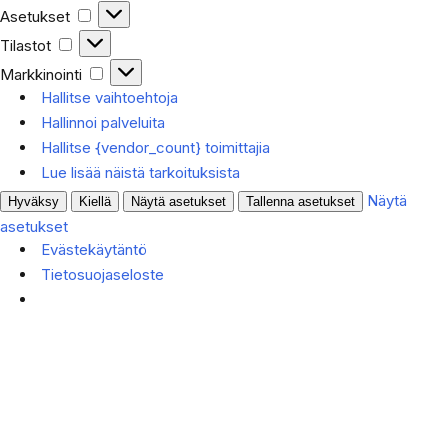
Asetukset
Tilastot
Markkinointi
Hallitse vaihtoehtoja
Hallinnoi palveluita
Hallitse {vendor_count} toimittajia
Lue lisää näistä tarkoituksista
Näytä
Hyväksy
Kiellä
Näytä asetukset
Tallenna asetukset
asetukset
Evästekäytäntö
Tietosuojaseloste