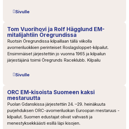
Sivulle
Tom Vuorihovi ja Rolf Hägglund EM-
mitalijahtiin Öregrundissa
Ruotsin Öregrundissa kilpaillaan tällä viikolla
avomeriluokkien perinteiset Roslagsloppet-kilpailut.
Ensimmäiset järjestettiin jo vuonna 1965 ja kilpailun
järjestäjänä toimii Öregrunds Raceklubb. Kilpailu
Sivulle
ORC EM-kisoista Suomeen kaksi
mestaruutta
Puolan Gdanskissa järjestettiin 24. –29. heinäkuuta
purjehduksen ORC-avomeriluokan Euroopan mestaruus -
kilpailut. Suomen edustajat olivat vahvasti ja
menestyksekkäästi esillä läpi kisojen.