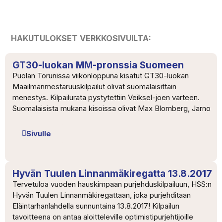
HAKUTULOKSET VERKKOSIVUILTA:
GT30-luokan MM-pronssia Suomeen
Puolan Torunissa viikonloppuna kisatut GT30-luokan
Maailmanmestaruuskilpailut olivat suomalaisittain
menestys. Kilpailurata pystytettiin Veiksel-joen varteen.
Suomalaisista mukana kisoissa olivat Max Blomberg, Jarno
Sivulle
Hyvän Tuulen Linnanmäkiregatta 13.8.2017
Tervetuloa vuoden hauskimpaan purjehduskilpailuun, HSS:n
Hyvän Tuulen Linnanmäkiregattaan, joka purjehditaan
Eläintarhanlahdella sunnuntaina 13.8.2017! Kilpailun
tavoitteena on antaa aloitteleville optimistipurjehtijoille